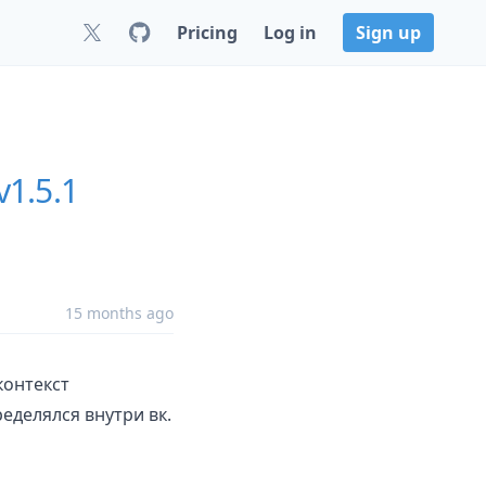
Pricing
Log in
Sign up
v1.5.1
15 months ago
контекст
еделялся внутри вк.