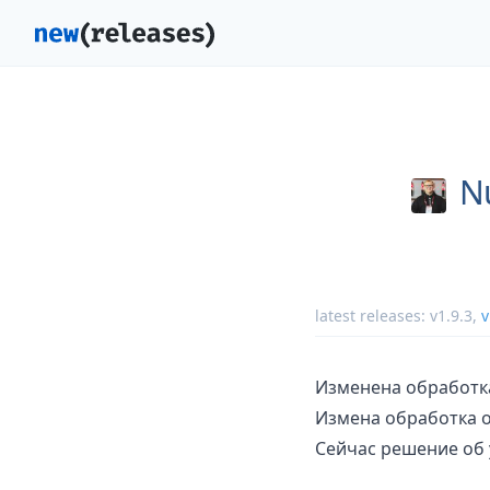
N
latest releases:
v1.9.3
,
v
Изменена обработка
Измена обработка 
Сейчас решение об 