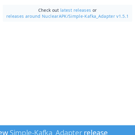
Check out
latest releases
or
releases around NuclearAPK/
Simple-Kafka_Adapter v1.5.1
new
Simple-Kafka_Adapter
release