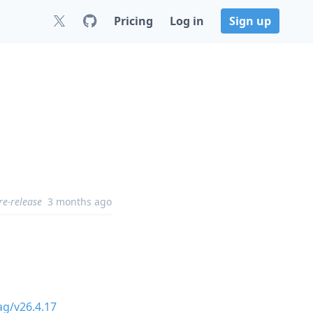
Pricing
Log in
Sign up
re-release
3 months ago
ag/v26.4.17