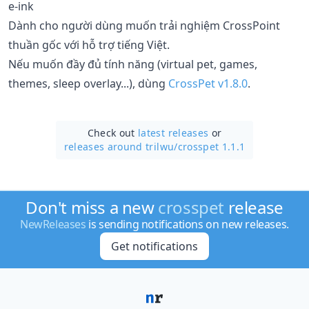
e-ink
Dành cho người dùng muốn trải nghiệm CrossPoint
thuần gốc với hỗ trợ tiếng Việt.
Nếu muốn đầy đủ tính năng (virtual pet, games,
themes, sleep overlay...), dùng
CrossPet v1.8.0
.
Check out
latest releases
or
releases around trilwu/
crosspet 1.1.1
Don't miss a new
crosspet
release
NewReleases
is sending notifications on new releases.
Get notifications