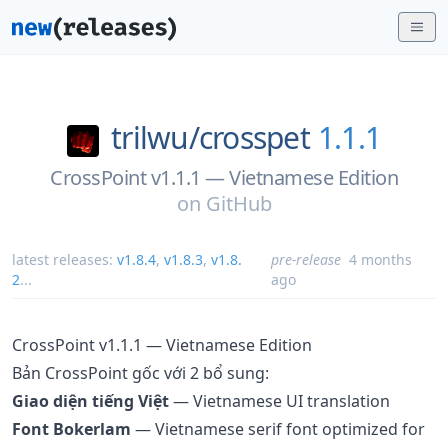
trilwu/
crosspet
1.1.1
CrossPoint v1.1.1 — Vietnamese Edition
on
GitHub
latest releases:
v1.8.4
,
v1.8.3
,
v1.8.
pre-release
4 months
2
...
ago
CrossPoint v1.1.1 — Vietnamese Edition
Bản CrossPoint gốc với 2 bổ sung:
Giao diện tiếng Việt
— Vietnamese UI translation
Font Bokerlam
— Vietnamese serif font optimized for