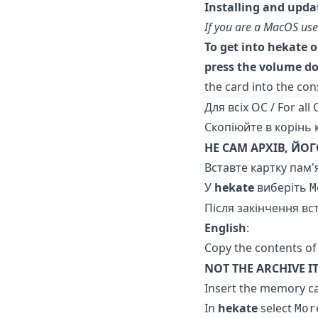
Installing and upda
If you are a MacOS use
To get into hekate o
press the volume d
the card into the co
Для всіх ОС / For all
Скопіюйте в корінь 
НЕ САМ АРХІВ, ЙОГ
Вставте картку пам'я
У
hekate
виберіть
M
Після закінчення в
English
:
Copy the contents of
NOT THE ARCHIVE IT
Insert the memory ca
In
hekate
select
Mor