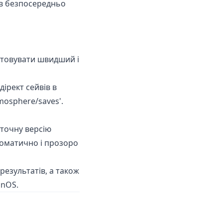
р в безпосередньо
истовувати швидший і
дірект сейвів в
mosphere/saves'.
оточну версію
втоматично і прозоро
езультатів, а також
onOS.