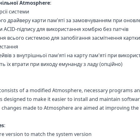
нільної Atmosphere
:
ерсії системи
го драйверу карти пам'яті за замовчуванням при оновл
и ACID-підпису для використання хомбрю без патчів
я всього системою для запобігання засмітнення картки 
истання
вів з внутрішньої пам'яті на карту пам'яті при викорис
ть їх втрати при виходу емунанду з ладу (опційно)
 consists of a modified Atmosphere, necessary programs and 
 was designed to make it easier to install and maintain softw
 changes made to Atmosphere are aimed at improving the q
es
:
e version to match the system version