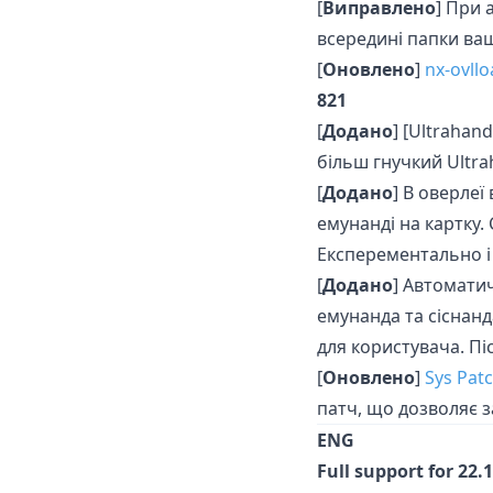
[
Виправлено
] При 
всередині папки ва
[
Оновлено
]
nx-ovllo
821
[
Додано
] [Ultrahan
більш гнучкий Ultr
[
Додано
] В оверлеї
емунанді на картку.
Експерементально і
[
Додано
] Автоматич
емунанда та сіснанд
для користувача. Пі
[
Оновлено
]
Sys Patc
патч, що дозволяє з
ENG
Full support for 22.1