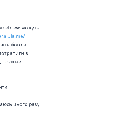
 homebrew можуть
r.alula.me/
іть його з
потрапити в
, поки не
ити.
ваюсь цього разу