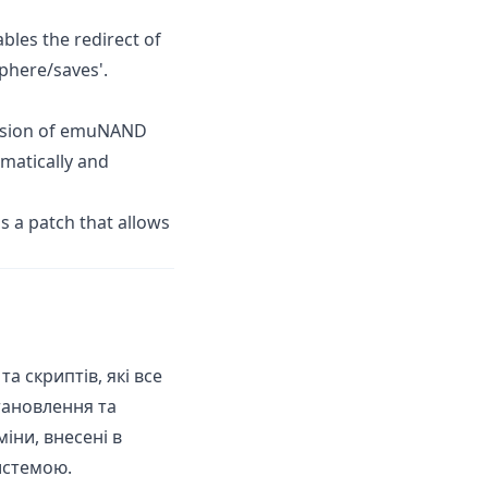
ables the redirect of
phere/saves'.
ersion of emuNAND
matically and
s a patch that allows
а скриптів, які все
тановлення та
іни, внесені в
истемою.