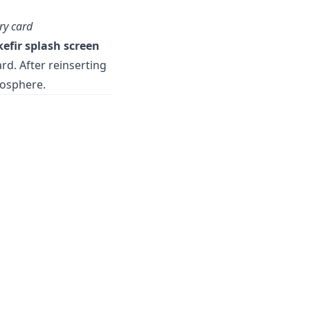
ry card
kefir splash screen
d. After reinserting
mosphere.