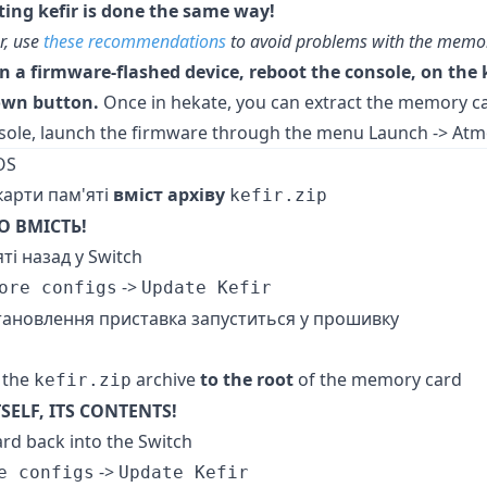
ting kefir is done the same way!
r, use
these recommendations
to avoid problems with the memo
n a firmware-flashed device, reboot the console, on the 
own button.
Once in hekate, you can extract the memory car
nsole, launch the firmware through the menu Launch -> At
 OS
карти пам'яті
вміст архіву
kefir.zip
О ВМІСТЬ!
ті назад у Switch
->
ore configs
Update Kefir
становлення приставка запуститься у прошивку
 the
archive
to the root
of the memory card
kefir.zip
SELF, ITS CONTENTS!
rd back into the Switch
->
e configs
Update Kefir