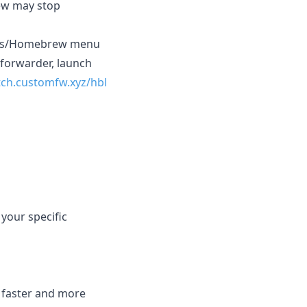
ew may stop
games/Homebrew menu
forwarder, launch
tch.customfw.xyz/hbl
 your specific
e faster and more