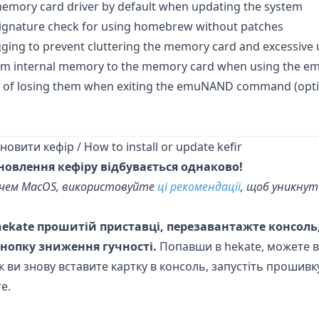
c memory card driver by default when updating the system
ignature check for using homebrew without patches
ing to prevent cluttering the memory card and excessive 
from internal memory to the memory card when using the
od of losing them when exiting the emuNAND command (opti
овити кефір / How to install or update kefir
новлення кефіру відбувається однаково!
ачем MacOS, використовуйте
ці рекомендації
, щоб уникну
ekate прошитій приставці, перезавантажте консоль,
кнопку зниження гучності.
Попавши в hekate, можете в
 як ви знову вставите картку в консоль, запустіть прошив
e.