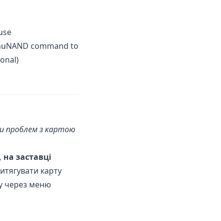
use
 emuNAND command to
onal)
ти проблем з картою
 на заставці
итягувати карту
ку через меню