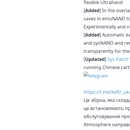
flexible Ultrahand
[
Added
] In the overl
saves in emuNAND to 
Experimentally and n
[
Added
] Automatic k
and sysNAND and remo
transparently for the 
[
Updated
]
Sys Patch 
running Chinese cart
https://t.me/kefir_uk
Це збірка, яка скла
це встановлюють пр
обслуговування прог
Atmosphere направл