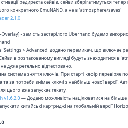
активації редиректа сейвів, сейви зберігатимуться тепе
шого конкретного EmuNAND, а не в 'atmosphere/saves'
ader 2.1.0
d-Overlay] - замість застарілого Uberhand будемо викор
ahand
 в 'Settings > Advanced' додано перемикач, що включає ре
 Сейви в розпакованому вигляді будуть знаходитися в 'at
 не дуже ретельно відтестовано.
на система зняття ключів. При старті кефір перевіряє п
а та за потреби знімає ключі з найбільш нової версії. А
сля цього вже запускає гекату.
h v1.6.2.0
— Додано можливість націлюватися на більше р
апускати китайські картриджі на глобальній версії Horiz
.0