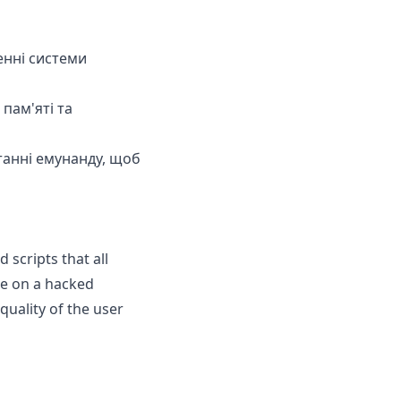
енні системи
пам'яті та
танні емунанду, щоб
scripts that all
are on a hacked
uality of the user