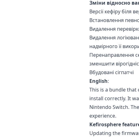
Зміни відносно ва
Версії кефіру біля в
Встановлення певно
Видалення перевірк
Видалення логіюванн
надмірного її викор
Перенаправлення сей
зменшити вірогідніс
Вбудовані сігпатчі
English
:
This is a bundle that
install correctly. It
Nintendo Switch. The
experience.
Kefirosphere featur
Updating the firmwar