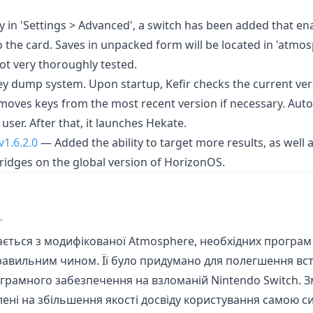
ay in 'Settings > Advanced', a switch has been added that en
the card. Saves in unpacked form will be located in 'atmos
ot very thoroughly tested.
ey dump system. Upon startup, Kefir checks the current v
ves keys from the most recent version if necessary. Auto
user. After that, it launches Hekate.
v1.6.2.0
— Added the ability to target more results, as well a
ridges on the global version of HorizonOS.
r
дається з модифікованої Atmosphere, необхідних програм т
авильним чином. Її було придумано для полегшення вс
рамного забезпечення на взломаній Nintendo Switch. Зм
ені на збільшення якості досвіду користування самою с