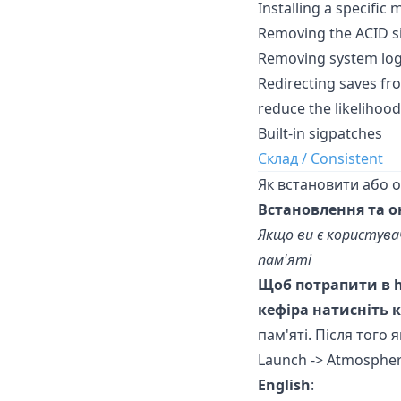
Installing a specifi
Removing the ACID s
Removing system logg
Redirecting saves 
reduce the likeliho
Built-in sigpatches
Склад / Consistent
Як встановити або он
Встановлення та о
Якщо ви є користув
пам'яті
Щоб потрапити в h
кефіра натисніть 
пам'яті. Після того
Launch -> Atmospher
English
: