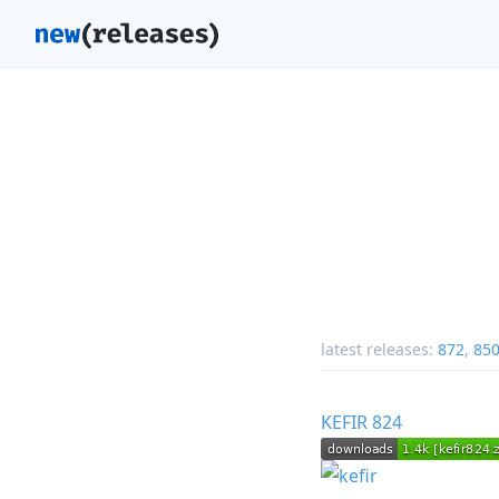
latest releases:
872
,
85
KEFIR 824