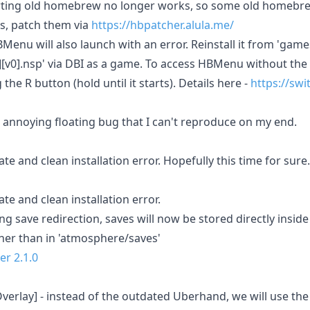
rting old homebrew no longer works, so some old homebr
his, patch them via
https://hbpatcher.alula.me/
Menu will also launch with an error. Reinstall it from '
0].nsp' via DBI as a game. To access HBMenu without the 
he R button (hold until it starts). Details here -
https://swi
n annoying floating bug that I can't reproduce on my end.
ate and clean installation error. Hopefully this time for sure.
ate and clean installation error.
ng save redirection, saves will now be stored directly inside
er than in 'atmosphere/saves'
er 2.1.0
Overlay] - instead of the outdated Uberhand, we will use th