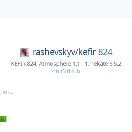
rashevskyv/
kefir
824
KEFIR 824, Atmosphere 1.11.1, hekate 6.5.2
on
GitHub
0
,
849
...