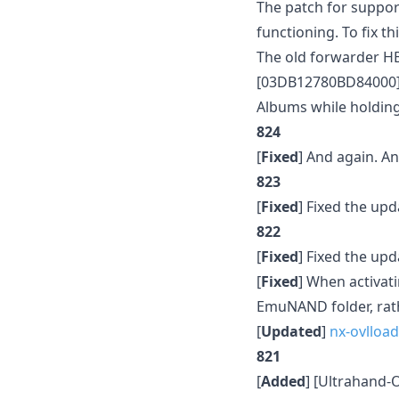
The patch for suppo
functioning. To fix t
The old forwarder HB
[03DB12780BD84000][v
Albums while holding t
824
[
Fixed
] And again. A
823
[
Fixed
] Fixed the upd
822
[
Fixed
] Fixed the upd
[
Fixed
] When activati
EmuNAND folder, rath
[
Updated
]
nx-ovlload
821
[
Added
] [Ultrahand-