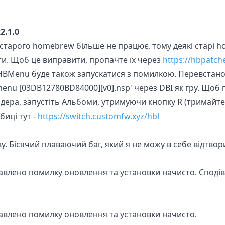
2.1.0
 старого homebrew більше не працює, тому деякі старі
и. Щоб це виправити, пропачте їх через
https://hbpatche
BMenu буде також запускатися з помилкою. Перевстанов
nu [03DB12780BD84000][v0].nsp' через DBI як гру. Щоб 
ера, запустіть Альбоми, утримуючи кнопку R (тримайте
биці тут -
https://switch.customfw.xyz/hbl
ову. Бісячий плаваючий баг, який я не можу в себе відтвор
авлено помилку оновлення та установки начисто. Споді
авлено помилку оновлення та установки начисто.