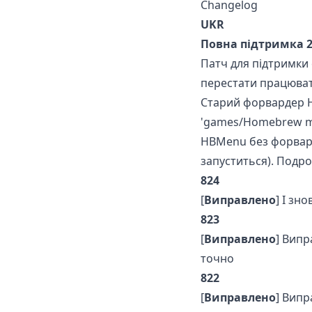
Changelog
UKR
Повна підтримка 2
Патч для підтримки
перестати працюват
Старий форвардер H
'games/Homebrew me
HBMenu без форвард
запуститься). Подро
824
[
Виправлено
] І зн
823
[
Виправлено
] Випр
точно
822
[
Виправлено
] Випр