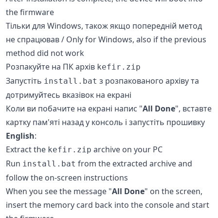
the firmware
Тільки для Windows, також якщо попередній метод
не спрацював / Only for Windows, also if the previous
method did not work
Розпакуйте на ПК архів
kefir.zip
Запустіть
з розпакованого архіву та
install.bat
дотримуйтесь вказівок на екрані
Коли ви побачите на екрані напис "
All Done
", вставте
картку пам'яті назад у консоль і запустіть прошивку
English
:
Extract the
archive on your PC
kefir.zip
Run
from the extracted archive and
install.bat
follow the on-screen instructions
When you see the message "
All Done
" on the screen,
insert the memory card back into the console and start