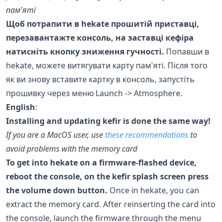
пам'яті
Щоб потрапити в hekate прошитій приставці,
перезавантажте консоль, на заставці кефіра
натисніть кнопку зниження гучності.
Попавши в
hekate, можете витягувати карту пам'яті. Після того
як ви знову вставите картку в консоль, запустіть
прошивку через меню Launch -> Atmosphere.
English
:
Installing and updating kefir is done the same way!
If you are a MacOS user, use
these recommendations
to
avoid problems with the memory card
To get into hekate on a firmware-flashed device,
reboot the console, on the kefir splash screen press
the volume down button.
Once in hekate, you can
extract the memory card. After reinserting the card into
the console, launch the firmware through the menu