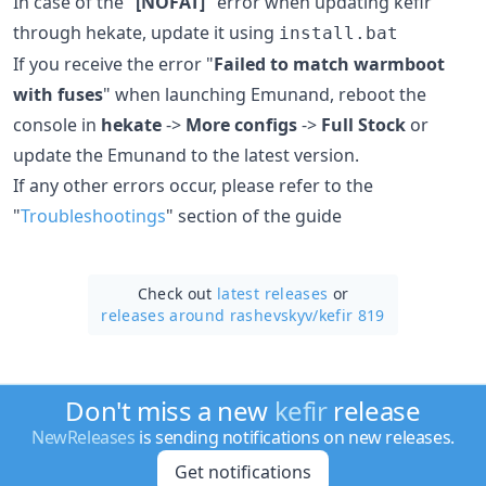
In case of the "
[NOFAT]
" error when updating kefir
through hekate, update it using
install.bat
If you receive the error "
Failed to match warmboot
with fuses
" when launching Emunand, reboot the
console in
hekate
->
More configs
->
Full Stock
or
update the Emunand to the latest version.
If any other errors occur, please refer to the
"
Troubleshootings
" section of the guide
Check out
latest releases
or
releases around rashevskyv/
kefir 819
Don't miss a new
kefir
release
NewReleases
is sending notifications on new releases.
Get notifications