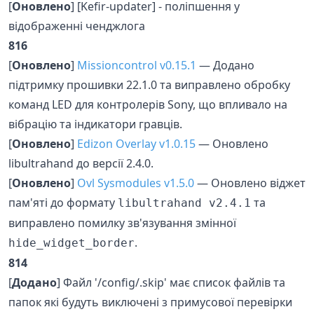
[
Оновлено
] [Kefir-updater] - поліпшення у
відображенні ченджлога
816
[
Оновлено
]
Missioncontrol v0.15.1
— Додано
підтримку прошивки 22.1.0 та виправлено обробку
команд LED для контролерів Sony, що впливало на
вібрацію та індикатори гравців.
[
Оновлено
]
Edizon Overlay v1.0.15
— Оновлено
libultrahand до версії 2.4.0.
[
Оновлено
]
Ovl Sysmodules v1.5.0
— Оновлено віджет
пам'яті до формату
та
libultrahand v2.4.1
виправлено помилку зв'язування змінної
.
hide_widget_border
814
[
Додано
] Файл '/config/.skip' має список файлів та
папок які будуть виключені з примусової перевірки