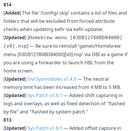
814
[
Added
] The file '/config/.skip' contains a list of files and
folders that will be excluded from forced attribute
checks when updating kefir via kefir-updater.
[
Updated
] [
Homebrew menu [03DB12780BD84000]
] — Be sure to reinstall 'games/Homebrew
[v0].nsp
menu [03DB12780BD84000][v0].nsp' via DBI as a game if
you are using a forwarder to launch HBL from the
home screen.
[
Updated
]
Ovl Sysmodules v1.4.9
— The neutral
memory limit has been increased from 4 MB to 5 MB.
[
Updated
]
Sys Patch v1.6.1
— Added shift capturing in
logs and overlays, as well as fixed detection of "flashed
by file" and "flashed by system patch."
813
[
Updated
]
Sys Patch v1.6.1
— Added offset capture in