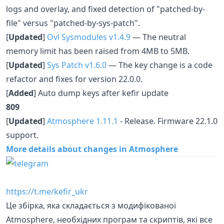
logs and overlay, and fixed detection of "patched-by-
file" versus "patched-by-sys-patch".
[
Updated
]
Ovl Sysmodules v1.4.9
— The neutral
memory limit has been raised from 4MB to 5MB.
[
Updated
]
Sys Patch v1.6.0
— The key change is a code
refactor and fixes for version 22.0.0.
[
Added
] Auto dump keys after kefir update
809
[
Updated
]
Atmosphere 1.11.1
- Release. Firmware 22.1.0
support.
More details about changes in Atmosphere
https://t.me/kefir_ukr
Це збірка, яка складається з модифікованої
Atmosphere, необхідних програм та скриптів, які все