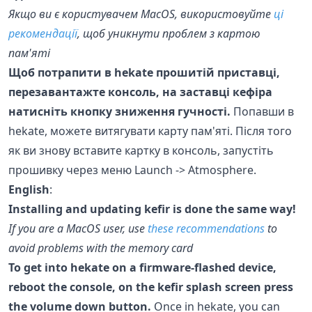
Якщо ви є користувачем MacOS, використовуйте
ці
рекомендації
, щоб уникнути проблем з картою
пам'яті
Щоб потрапити в hekate прошитій приставці,
перезавантажте консоль, на заставці кефіра
натисніть кнопку зниження гучності.
Попавши в
hekate, можете витягувати карту пам'яті. Після того
як ви знову вставите картку в консоль, запустіть
прошивку через меню Launch -> Atmosphere.
English
:
Installing and updating kefir is done the same way!
If you are a MacOS user, use
these recommendations
to
avoid problems with the memory card
To get into hekate on a firmware-flashed device,
reboot the console, on the kefir splash screen press
the volume down button.
Once in hekate, you can