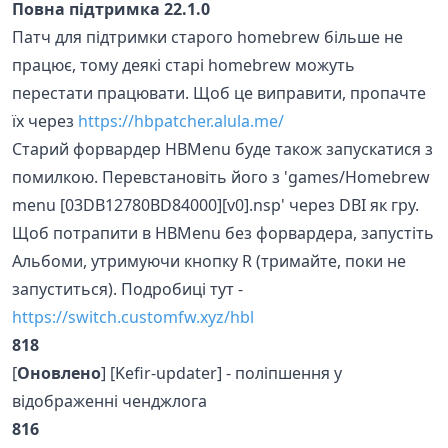
Повна підтримка 22.1.0
Патч для підтримки старого homebrew більше не
працює, тому деякі старі homebrew можуть
перестати працювати. Щоб це виправити, пропачте
їх через
https://hbpatcher.alula.me/
Старий форвардер HBMenu буде також запускатися з
помилкою. Перевстановіть його з 'games/Homebrew
menu [03DB12780BD84000][v0].nsp' через DBI як гру.
Щоб потрапити в HBMenu без форвардера, запустіть
Альбоми, утримуючи кнопку R (тримайте, поки не
запуститься). Подробиці тут -
https://switch.customfw.xyz/hbl
818
[
Оновлено
] [Kefir-updater] - поліпшення у
відображенні ченджлога
816