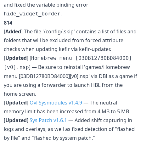
and fixed the variable binding error
.
hide_widget_border
814
[
Added
] The file '/config/.skip' contains a list of files and
folders that will be excluded from forced attribute
checks when updating kefir via kefir-updater.
[
Updated
] [
Homebrew menu [03DB12780BD84000]
] — Be sure to reinstall 'games/Homebrew
[v0].nsp
menu [03DB12780BD84000][v0].nsp' via DBI as a game if
you are using a forwarder to launch HBL from the
home screen.
[
Updated
]
Ovl Sysmodules v1.4.9
— The neutral
memory limit has been increased from 4 MB to 5 MB.
[
Updated
]
Sys Patch v1.6.1
— Added shift capturing in
logs and overlays, as well as fixed detection of "flashed
by file" and "flashed by system patch."