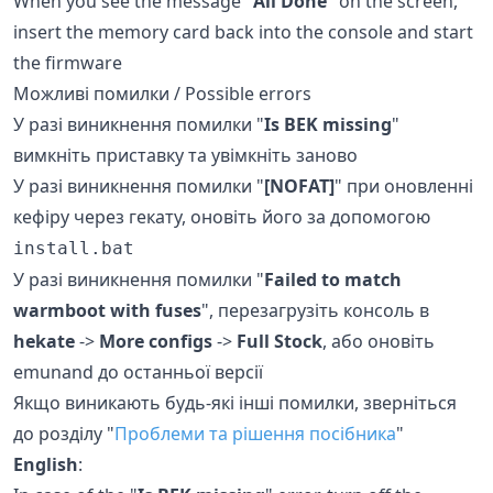
When you see the message "
All Done
" on the screen,
insert the memory card back into the console and start
the firmware
Можливі помилки / Possible errors
У разі виникнення помилки "
Is BEK missing
"
вимкніть приставку та увімкніть заново
У разі виникнення помилки "
[NOFAT]
" при оновленні
кефіру через гекату, оновіть його за допомогою
install.bat
У разі виникнення помилки "
Failed to match
warmboot with fuses
", перезагрузіть консоль в
hekate
->
More configs
->
Full Stock
, або оновіть
emunand до останньої версії
Якщо виникають будь-які інші помилки, зверніться
до розділу "
Проблеми та рішення посібника
"
English
: