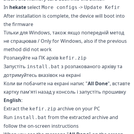
In
hekate
select
->
More configs
Update Kefir
After installation is complete, the device will boot into
the firmware
Тільки для Windows, також якщо попередній метод
не спрацював / Only for Windows, also if the previous
method did not work
Розпакуйте на ПК архів
kefir.zip
Запустіть
з розпакованого архіву та
install.bat
дотримуйтесь вказівок на екрані
Коли ви побачите на екрані напис "
All Done
", вставте
картку пам'яті назад у консоль і запустіть прошивку
English
:
Extract the
archive on your PC
kefir.zip
Run
from the extracted archive and
install.bat
follow the on-screen instructions