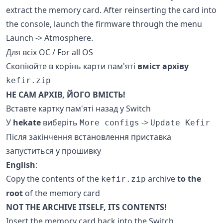
extract the memory card. After reinserting the card into
the console, launch the firmware through the menu
Launch -> Atmosphere.
Для всіх ОС / For all OS
Скопіюйте в корінь карти пам'яті
вміст архіву
kefir.zip
НЕ САМ АРХІВ, ЙОГО ВМІСТЬ!
Вставте картку пам'яті назад у Switch
У
hekate
виберіть
->
More configs
Update Kefir
Після закінчення встановлення приставка
запуститься у прошивку
English
:
Copy the contents of the
archive
to the
kefir.zip
root
of the memory card
NOT THE ARCHIVE ITSELF, ITS CONTENTS!
Insert the memory card back into the Switch