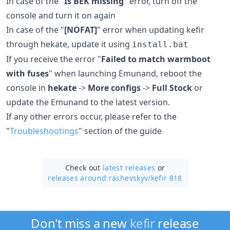
In case of the "
Is BEK missing
" error, turn off the
console and turn it on again
In case of the "
[NOFAT]
" error when updating kefir
through hekate, update it using
install.bat
If you receive the error "
Failed to match warmboot
with fuses
" when launching Emunand, reboot the
console in
hekate
->
More configs
->
Full Stock
or
update the Emunand to the latest version.
If any other errors occur, please refer to the
"
Troubleshootings
" section of the guide
Check out
latest releases
or
releases around rashevskyv/
kefir 818
Don't miss a new
kefir
release