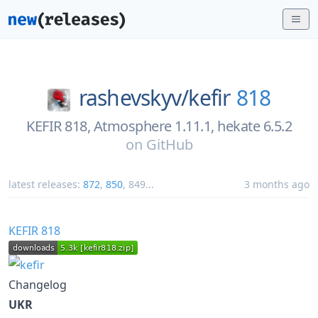
rashevskyv/
kefir
818
KEFIR 818, Atmosphere 1.11.1, hekate 6.5.2
on
GitHub
latest releases:
872
,
850
,
849
...
3 months ago
KEFIR 818
Changelog
UKR