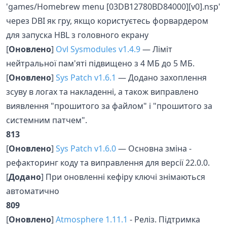
'games/Homebrew menu [03DB12780BD84000][v0].nsp'
через DBI як гру, якщо користуєтесь форвардером
для запуска HBL з головного екрану
[
Оновлено
]
Ovl Sysmodules v1.4.9
— Ліміт
нейтральної пам'яті підвищено з 4 МБ до 5 МБ.
[
Оновлено
]
Sys Patch v1.6.1
— Додано захоплення
зсуву в логах та накладенні, а також виправлено
виявлення "прошитого за файлом" і "прошитого за
системним патчем".
813
[
Оновлено
]
Sys Patch v1.6.0
— Основна зміна -
рефакторинг коду та виправлення для версії 22.0.0.
[
Додано
] При оновленні кефіру ключі знімаються
автоматично
809
[
Оновлено
]
Atmosphere 1.11.1
- Реліз. Підтримка