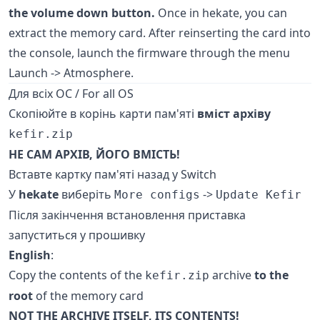
the volume down button.
Once in hekate, you can
extract the memory card. After reinserting the card into
the console, launch the firmware through the menu
Launch -> Atmosphere.
Для всіх ОС / For all OS
Скопіюйте в корінь карти пам'яті
вміст архіву
kefir.zip
НЕ САМ АРХІВ, ЙОГО ВМІСТЬ!
Вставте картку пам'яті назад у Switch
У
hekate
виберіть
->
More configs
Update Kefir
Після закінчення встановлення приставка
запуститься у прошивку
English
:
Copy the contents of the
archive
to the
kefir.zip
root
of the memory card
NOT THE ARCHIVE ITSELF, ITS CONTENTS!