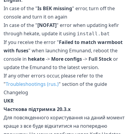
In case of the "
Is BEK missing
" error, turn off the
console and turn it on again
In case of the "
[NOFAT]
" error when updating kefir
through hekate, update it using
install.bat
If you receive the error "
Failed to match warmboot
with fuses
" when launching Emunand, reboot the
console in
hekate
->
More configs
->
Full Stock
or
update the Emunand to the latest version.
If any other errors occur, please refer to the
"
Troubleshootings (rus.)
" section of the guide
Changelog
UKR
Часткова підтримка 20.3.x
Для повсякденного користування на даний момент
краще з все буде відкатитися на попередню