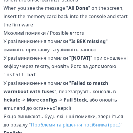
When you see the message "
All Done
" on the screen,
insert the memory card back into the console and start
the firmware
Можливі помилки / Possible errors
У разі виникнення помилки "
Is BEK missing
"
вимкніть приставку та увімкніть заново
У разі виникнення помилки "
[NOFAT]
" при оновленні
кефіру через гекату, оновіть його за допомогою
install.bat
У разі виникнення помилки "
Failed to match
warmboot with fuses
", перезагрузіть консоль в
hekate
->
More configs
->
Full Stock
, або оновіть
emunand до останньої версії
Якщо виникають будь-які інші помилки, зверніться
до розділу "
Проблеми та рішення посібника (рос.)
"
English
: