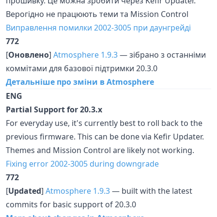
прошивку. Це можна зробити через Kefir Updater.
Верогідно не працюють теми та Mission Control
Виправлення помилки 2002-3005 при даунгрейді
772
[
Оновлено
]
Atmosphere 1.9.3
— зібрано з останніми
коммітами для базової підтримки 20.3.0
Детальніше про зміни в Atmosphere
ENG
Partial Support for 20.3.x
For everyday use, it's currently best to roll back to the
previous firmware. This can be done via Kefir Updater.
Themes and Mission Control are likely not working.
Fixing error 2002-3005 during downgrade
772
[
Updated
]
Atmosphere 1.9.3
— built with the latest
commits for basic support of 20.3.0