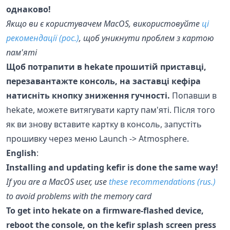
однаково!
Якщо ви є користувачем MacOS, використовуйте
ці
рекомендації (рос.)
, щоб уникнути проблем з картою
пам'яті
Щоб потрапити в hekate прошитій приставці,
перезавантажте консоль, на заставці кефіра
натисніть кнопку зниження гучності.
Попавши в
hekate, можете витягувати карту пам'яті. Після того
як ви знову вставите картку в консоль, запустіть
прошивку через меню Launch -> Atmosphere.
English
:
Installing and updating kefir is done the same way!
If you are a MacOS user, use
these recommendations (rus.)
to avoid problems with the memory card
To get into hekate on a firmware-flashed device,
reboot the console, on the kefir splash screen press