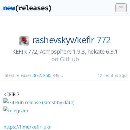
rashevskyv/
kefir
772
KEFIR 772, Atmosphere 1.9.3, hekate 6.3.1
on
GitHub
latest releases:
872
,
850
,
849
...
12 months ago
KEFIR 7
https://t.me/kefir_ukr