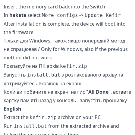
Insert the memory card back into the Switch
In
hekate
select
->
More configs
Update Kefir
After installation is complete, the device will boot into
the firmware
Тільки для Windows, також якщо попередній метод
не спрацював / Only for Windows, also if the previous
method did not work
Розпакуйте на ПК архів
kefir.zip
Запустіть
з розпакованого архіву та
install.bat
дотримуйтесь вказівок на екрані
Коли ви побачите на екрані напис "
All Done
", вставте
картку пам'яті назад у консоль і запустіть прошивку
English
:
Extract the
archive on your PC
kefir.zip
Run
from the extracted archive and
install.bat
follow the on-screen instructions