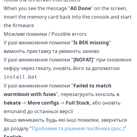
When you see the message "
All Done
" on the screen,
insert the memory card back into the console and start
the firmware
Можливі помилки / Possible errors
У разі виникнення помилки "
Is BEK missing
"
вимкніть приставку та увімкніть заново
У разі виникнення помилки "
[NOFAT]
" при оновленні
кефіру через гекату, оновіть його за допомогою
install.bat
У разі виникнення помилки "
Failed to match
warmboot with fuses
", перезагрузіть консоль в
hekate
->
More configs
->
Full Stock
, або оновіть
emunand до останньої версії
Якщо виникають будь-які інші помилки, зверніться
до розділу "
Проблеми та рішення посібника (рос.)
"
English
: