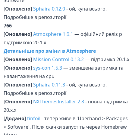
Software'
[
Оновлено
]
Sphaira 0.12.0
- ой, купа всього.
Подробніше в репозиторії
766
[
Оновлено
]
Atmosphere 1.9.1
— офіційний реліз p
підтримкою 20.1.x
Детальніше про зміни в Atmosphere
[
Оновлено
]
Mission Control 0.13.2
— підтримка 20.1.x
[
Оновлено
]
sys-con 1.5.3
— зменшена затримка та
навантаження на cpu
[
Оновлено
]
Sphaira 0.11.3
- ой, купа всього.
Подробніше в репозиторії
[
Оновлено
]
NXThemesInstaller 2.8
- повна підтримка
20.x.x
[
Додано
]
tinfoil
- тепер живе в 'Uberhand > Packages
> Software'. Після скачки запустіть через Homebrew