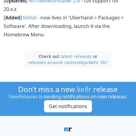
[
Updated
]
NXThemesInstaller 2.8
- full support for
20.x.x
[
Added
]
tinfoil
- now lives in 'Uberhand > Packages >
Software'. After downloading, launch it via the
Homebrew Menu
Check out
latest releases
or
releases around rashevskyv/
kefir 767
Don't miss a new
kefir
release
NewReleases
is sending notifications on new releases.
Get notifications