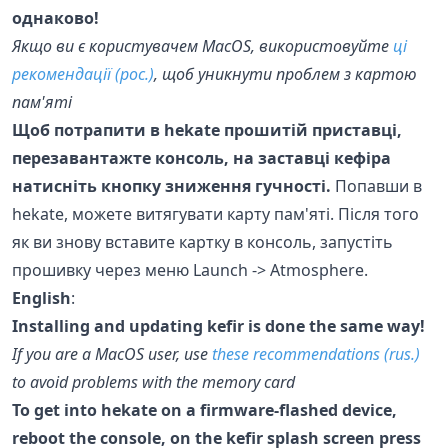
однаково!
Якщо ви є користувачем MacOS, використовуйте
ці
рекомендації (рос.)
, щоб уникнути проблем з картою
пам'яті
Щоб потрапити в hekate прошитій приставці,
перезавантажте консоль, на заставці кефіра
натисніть кнопку зниження гучності.
Попавши в
hekate, можете витягувати карту пам'яті. Після того
як ви знову вставите картку в консоль, запустіть
прошивку через меню Launch -> Atmosphere.
English
:
Installing and updating kefir is done the same way!
If you are a MacOS user, use
these recommendations (rus.)
to avoid problems with the memory card
To get into hekate on a firmware-flashed device,
reboot the console, on the kefir splash screen press