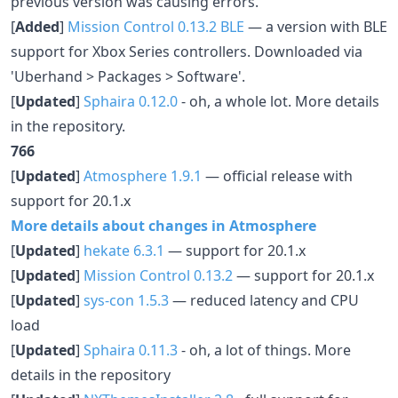
previous version was causing errors.
[
Added
]
Mission Control 0.13.2 BLE
— a version with BLE
support for Xbox Series controllers. Downloaded via
'Uberhand > Packages > Software'.
[
Updated
]
Sphaira 0.12.0
- oh, a whole lot. More details
in the repository.
766
[
Updated
]
Atmosphere 1.9.1
— official release with
support for 20.1.x
More details about changes in Atmosphere
[
Updated
]
hekate 6.3.1
— support for 20.1.x
[
Updated
]
Mission Control 0.13.2
— support for 20.1.x
[
Updated
]
sys-con 1.5.3
— reduced latency and CPU
load
[
Updated
]
Sphaira 0.11.3
- oh, a lot of things. More
details in the repository