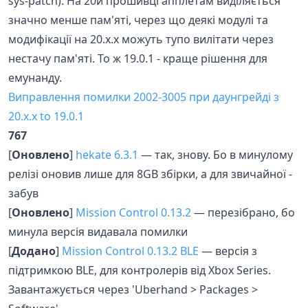
sys-patch). На 20й прошивці апплетам виділяється
значно менше пам'яті, через що деякі модулі та
модифікації на 20.x.х можуть тупо вилітати через
нестачу пам'яті. То ж 19.0.1 - краще рішення для
емунанду.
Виправлення помилки 2002-3005 при даунгрейді з
20.x.x to 19.0.1
767
[
Оновлено
]
hekate 6.3.1
— так, знову. Бо в минулому
релізі оновив лише для 8GB збірки, а для звичайної -
забув
[
Оновлено
]
Mission Control 0.13.2
— перезібрано, бо
минула версія видавала помилки
[
Додано
]
Mission Control 0.13.2 BLE
— версія з
підтримкою BLE, для контролерів від Xbox Series.
Завантажується через 'Uberhand > Packages >