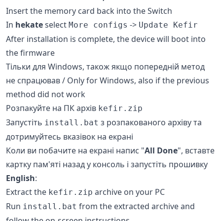
Insert the memory card back into the Switch
In
hekate
select
->
More configs
Update Kefir
After installation is complete, the device will boot into
the firmware
Тільки для Windows, також якщо попередній метод
не спрацював / Only for Windows, also if the previous
method did not work
Розпакуйте на ПК архів
kefir.zip
Запустіть
з розпакованого архіву та
install.bat
дотримуйтесь вказівок на екрані
Коли ви побачите на екрані напис "
All Done
", вставте
картку пам'яті назад у консоль і запустіть прошивку
English
:
Extract the
archive on your PC
kefir.zip
Run
from the extracted archive and
install.bat
follow the on-screen instructions