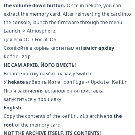
the volume down button.
Once in hekate, you can
extract the memory card. After reinserting the card into
the console, launch the firmware through the menu
Launch -> Atmosphere.
Для всіх ОС / For all OS
Скопіюйте в корінь карти пам'яті
вміст архіву
kefir.zip
НЕ САМ АРХІВ, ЙОГО ВМІСТЬ!
Вставте картку пам'яті назад у Switch
У
hekate
виберіть
->
More configs
Update Kefir
Після закінчення встановлення приставка
запуститься у прошивку
English
:
Copy the contents of the
archive
to the
kefir.zip
root
of the memory card
NOT THE ARCHIVE ITSELF, ITS CONTENTS!