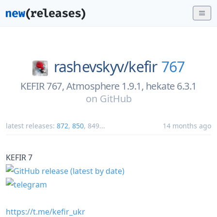
rashevskyv/
kefir
767
KEFIR 767, Atmosphere 1.9.1, hekate 6.3.1
on
GitHub
latest releases:
872
,
850
,
849
...
14 months ago
KEFIR 7
https://t.me/kefir_ukr