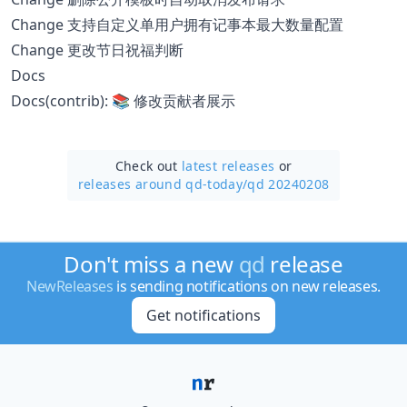
Change 支持自定义单用户拥有记事本最大数量配置
Change 更改节日祝福判断
Docs
Docs(contrib): 📚 修改贡献者展示
Check out
latest releases
or
releases around qd-today/
qd 20240208
Don't miss a new
qd
release
NewReleases
is sending notifications on new releases.
Get notifications