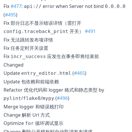
Fix
#477
:
error when Server not bind
api://
0.0.0.0
(
#495
)
Fix 部分日志不显示错误详情（需打开
开关）
#491
config.traceback_print
Fix 无法跳转发布项详情
Fix 任务定时开关设置
Fix
应发生在事务即将结束前
incr_success
Changed
Update
(
#465
)
entry_editor.html
Update 包依赖和前端依赖
Refactor 优化代码和 logger 格式和静态类型 by
/
/
(
#496
)
pylint
flake8
mypy
Merge logger 和错误栈打印
Change 解析 Url 方式
Optimize
循环调试显示
for
Change 删除公开模板时自动取消发布请求