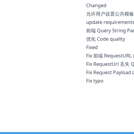
Changed
允许用户设置公共模板
update requirement
前端 Query String 
优化 Code quality
Fixed
Fix 前端 Request
Fix RequestUrl 丢失 
Fix Request Payl
Fix typo