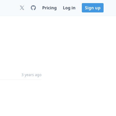
Pricing
Log in
Sign up
3 years ago