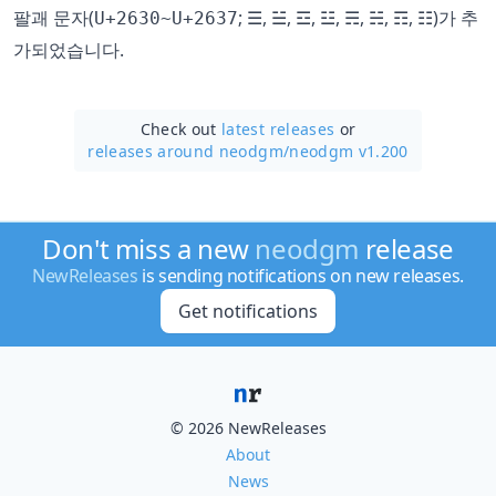
팔괘 문자(
; ☰, ☱, ☲, ☳, ☴, ☵, ☶, ☷)가 추
U+2630~U+2637
가되었습니다.
Check out
latest releases
or
releases around neodgm/
neodgm v1.200
Don't miss a new
neodgm
release
NewReleases
is sending notifications on new releases.
Get notifications
© 2026 NewReleases
About
News