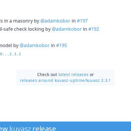
rds in a masonry by
@adamkobor
in
#197
l-safe check locking by
@adamkobor
in
#192
model by
@adamkobor
in
#195
0...2.3.1
Check out
latest releases
or
releases around kuvasz-uptime/
kuvasz 2.3.1
new
kuvasz
release