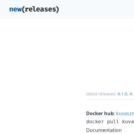
latest releases:
4.1.0
,
4.
Docker hub
:
kuvaszm
Documentation