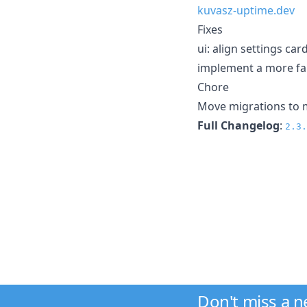
kuvasz-uptime.dev
Fixes
ui: align settings ca
implement a more fai
Chore
Move migrations to 
Full Changelog
:
2.3.
Don't miss a 