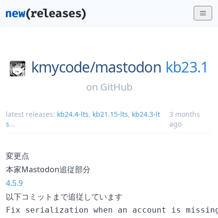
kmycode/
mastodon
kb23.1
on
GitHub
latest releases:
kb24.4-lts
,
kb21.15-lts
,
kb24.3-lt
3 months
s
...
ago
変更点
本家Mastodon追従部分
4.5.9
以下コミットまで追従しています
Fix serialization when an account is missing