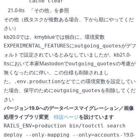
cache clear
21.0-lts
「その他」を参照
その他（残タスクが複数ある場合、下から順にやってくだ
さい）
kb20.0では、kmyblueでは独自に、環境変数
に
がデフ
EXPERIMENTAL_FEATURES
outgoing_quotes
ォルトで設定されているとみなしていましたが、kb21.0-
ltsにおいて本家Mastodonで
の考慮が
outgoing_quotes
無くなったのに伴い、この仕様も削除されまし
た。
などでこの環境変数を設定してい
.env.production
た場合、保守のために
を削除してくだ
outgoing_quotes
さい
バージョン19.0へのデータベースマイグレーション／画像
処理ライブラリ変更
特設ページ
を設けています
RAILS_ENV=production bin/tootctl search
- 19.0-
deploy --only-mapping --only=accounts