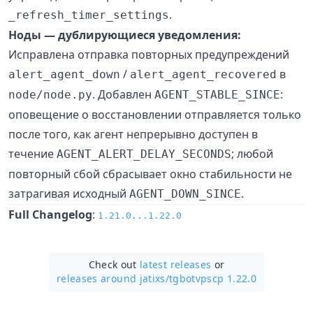
.
_refresh_timer_settings
Ноды — дублирующиеся уведомления:
Исправлена отправка повторных предупреждений
/
в
alert_agent_down
alert_agent_recovered
. Добавлен
:
node/node.py
AGENT_STABLE_SINCE
оповещение о восстановлении отправляется только
после того, как агент непрерывно доступен в
течение
; любой
AGENT_ALERT_DELAY_SECONDS
повторный сбой сбрасывает окно стабильности не
затрагивая исходный
.
AGENT_DOWN_SINCE
Full Changelog
:
1.21.0...1.22.0
Check out
latest releases
or
releases around jatixs/
tgbotvpscp 1.22.0