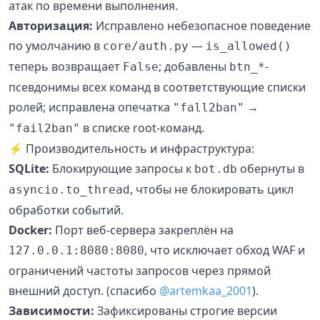
атак по времени выполнения.
Авторизация:
Исправлено небезопасное поведение
по умолчанию в
—
core/auth.py
is_allowed()
теперь возвращает
; добавлены
-
False
btn_*
псевдонимы всех команд в соответствующие списки
ролей; исправлена опечатка
→
"fall2ban"
в списке root-команд.
"fail2ban"
⚡ Производительность и инфраструктура:
SQLite:
Блокирующие запросы к
обернуты в
bot.db
, чтобы не блокировать цикл
asyncio.to_thread
обработки событий.
Docker:
Порт веб-сервера закреплён на
, что исключает обход WAF и
127.0.0.1:8080:8080
ограничений частоты запросов через прямой
внешний доступ. (спасибо
@artemkaa_2001
).
Зависимости:
Зафиксированы строгие версии