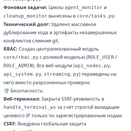
Фоновые задачи:
Циклы
и
agent_monitor
вынесены в
.
cleanup_monitor
core/tasks.py
Технический долг:
Удалено массивное
дублирование кода и артефакты незавершённых
конфликтов слияния git.
RBAC:
Создан централизованный модуль
с ролевой моделью (
/
core/rbac.py
ROLE_USER
). Все веб-модули (
,
ROLE_ADMIN
api_nodes.py
,
) переведены на
api_system.py
streaming.py
него вместо разрозненных проверок.
🛡️ Безопасность:
Веб-терминал:
Закрыта SSRF-уязвимость в
за счёт строгой валидации
handle_terminal_ws
целевого IP только по зарегистрированным нодам.
CSRF:
Внедрена глобальная защита