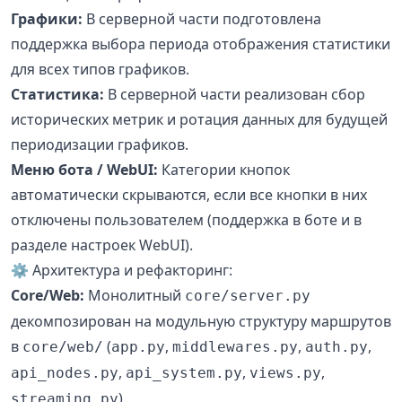
Графики:
В серверной части подготовлена
поддержка выбора периода отображения статистики
для всех типов графиков.
Статистика:
В серверной части реализован сбор
исторических метрик и ротация данных для будущей
периодизации графиков.
Меню бота / WebUI:
Категории кнопок
автоматически скрываются, если все кнопки в них
отключены пользователем (поддержка в боте и в
разделе настроек WebUI).
⚙️ Архитектура и рефакторинг:
Core/Web:
Монолитный
core/server.py
декомпозирован на модульную структуру маршрутов
в
(
,
,
,
core/web/
app.py
middlewares.py
auth.py
,
,
,
api_nodes.py
api_system.py
views.py
).
streaming.py