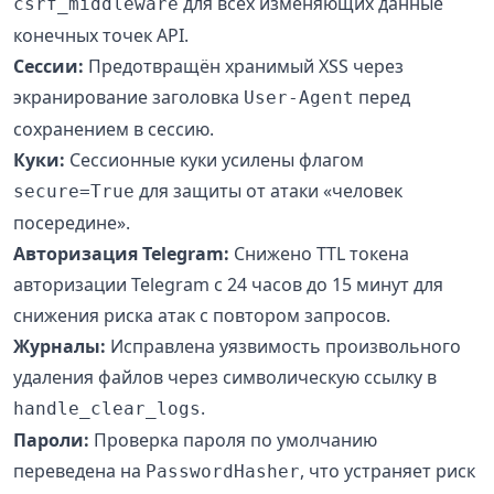
для всех изменяющих данные
csrf_middleware
конечных точек API.
Сессии:
Предотвращён хранимый XSS через
экранирование заголовка
перед
User-Agent
сохранением в сессию.
Куки:
Сессионные куки усилены флагом
для защиты от атаки «человек
secure=True
посередине».
Авторизация Telegram:
Снижено TTL токена
авторизации Telegram с 24 часов до 15 минут для
снижения риска атак с повтором запросов.
Журналы:
Исправлена уязвимость произвольного
удаления файлов через символическую ссылку в
.
handle_clear_logs
Пароли:
Проверка пароля по умолчанию
переведена на
, что устраняет риск
PasswordHasher