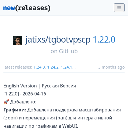
jatixs/
tgbotvpscp
1.22.0
on
GitHub
latest releases:
1.24.3
,
1.24.2
,
1.24.1
...
3 months ago
English Version | Русская Версия
[1.22.0] - 2026-04-16
🚀 Добавлено:
Графики:
Добавлена поддержка масштабирования
(
) и перемещения (
) для интерактивной
zoom
pan
навигации по графикам в WebUI.