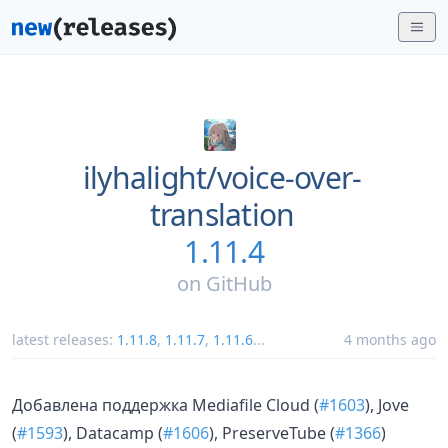
ilyhalight/
voice-over-
translation
1.11.4
on
GitHub
latest releases:
1.11.8
,
1.11.7
,
1.11.6
...
4 months ago
Добавлена поддержка Mediafile Cloud (
#1603
), Jove
(
#1593
), Datacamp (
#1606
), PreserveTube (
#1366
)