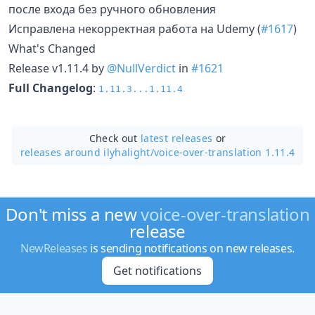
после входа без ручного обновления
Исправлена некорректная работа на Udemy (
#1617
)
What's Changed
Release v1.11.4 by
@NullVerdict
in
#1621
Full Changelog
:
1.11.3...1.11.4
Check out
latest releases
or
releases around ilyhalight/
voice-over-translation 1.11.4
Don't miss a new
voice-over-translation
release
NewReleases
is sending notifications on new releases.
Get notifications