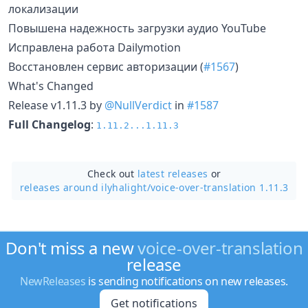
локализации
Повышена надежность загрузки аудио YouTube
Исправлена работа Dailymotion
Восстановлен сервис авторизации (
#1567
)
What's Changed
Release v1.11.3 by
@NullVerdict
in
#1587
Full Changelog
:
1.11.2...1.11.3
Check out
latest releases
or
releases around ilyhalight/
voice-over-translation 1.11.3
Don't miss a new
voice-over-translation
release
NewReleases
is sending notifications on new releases.
Get notifications