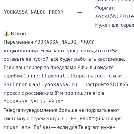
Формат:
—
YOOKASSA_NALOG_PROXY
socks5h://use
Нужен для серве
⚠️ Важно
Переменная
YOOKASSA_NALOG_PROXY
опциональна
. Если ваш сервер находится в РФ —
оставьте её пустой, всё будет работать как прежде.
Если ваш сервер за пределами РФ и вы видите
ошибки
к
или
ConnectTimeout
lknpd.nalog.ru
к
— настройте SOCKS5-
SSLError
api.yookassa.ru
прокси с российским IP и пропишите его в
.
YOOKASSA_NALOG_PROXY
Telegram-уведомления больше не подхватывают
системную переменную
(благодаря
HTTPS_PROXY
) — если для Telegram нужен
trust_env=False