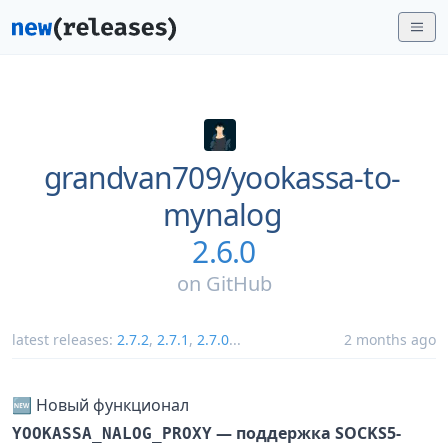
grandvan709/
yookassa-to-
mynalog
2.6.0
on
GitHub
latest releases:
2.7.2
,
2.7.1
,
2.7.0
...
2 months ago
🆕 Новый функционал
— поддержка SOCKS5-
YOOKASSA_NALOG_PROXY