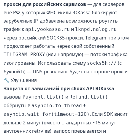
прокси для российских сервисов
— для серверов
вне РФ, у которых ФНС и/или ЮKassa блокируют
зарубежные IP, добавлена возможность роутить
трафик к
и
api.yookassa.ru
lknpd.nalog.ru
через российский SOCKS5-прокси. Telegram при этом
продолжает работать через свой собственный
(или напрямую) — потоки трафика
TELEGRAM_PROXY
изолированы. Использовать схему
(с
socks5h://
буквой
) — DNS-резолвинг будет на стороне прокси.
h
🔧 Улучшения
Защита от зависаний при сбоях API ЮKassa
—
вызовы
и
Payment.list()
Refund.list()
обёрнуты в
+
asyncio.to_thread
. Если SDK висит
asyncio.wait_for(timeout=120)
дольше 2 минут (вместо стандартных ~15 минут
внутренних retry'ев), запрос прерывается и