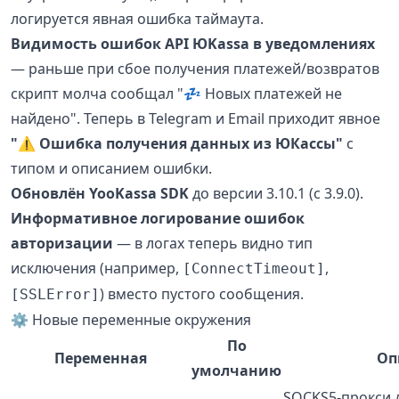
логируется явная ошибка таймаута.
Видимость ошибок API ЮKassa в уведомлениях
— раньше при сбое получения платежей/возвратов
скрипт молча сообщал "💤 Новых платежей не
найдено". Теперь в Telegram и Email приходит явное
"⚠️ Ошибка получения данных из ЮКассы"
с
типом и описанием ошибки.
Обновлён YooKassa SDK
до версии 3.10.1 (с 3.9.0).
Информативное логирование ошибок
авторизации
— в логах теперь видно тип
исключения (например,
,
[ConnectTimeout]
) вместо пустого сообщения.
[SSLError]
⚙️ Новые переменные окружения
По
Переменная
Оп
умолчанию
SOCKS5-прокси 