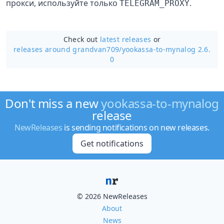
прокси, используйте только
.
TELEGRAM_PROXY
Check out
latest releases
or
releases around grandvan709/
yookassa-to-mynalog 2.6.
0
Don't miss a new
yookassa-to-mynalog
release
NewReleases
is sending notifications on new releases.
Get notifications
© 2026 NewReleases
About
News