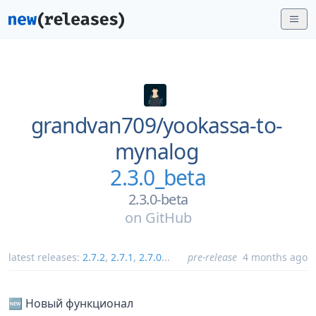
grandvan709/
yookassa-to-
mynalog
2.3.0_beta
2.3.0-beta
on
GitHub
latest releases:
2.7.2
,
2.7.1
,
2.7.0
...
pre-release
4 months ago
🆕 Новый функционал