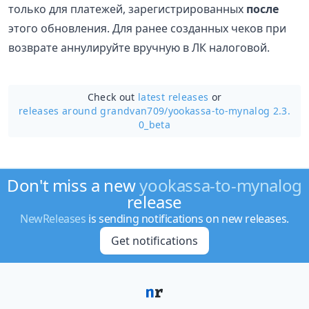
только для платежей, зарегистрированных
после
этого обновления. Для ранее созданных чеков при
возврате аннулируйте вручную в ЛК налоговой.
Check out
latest releases
or
releases around grandvan709/
yookassa-to-mynalog 2.3.
0_beta
Don't miss a new
yookassa-to-mynalog
release
NewReleases
is sending notifications on new releases.
Get notifications