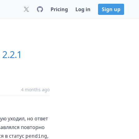
Pricing
Log in
Sign up
2.2.1
4 months ago
ую уходил, но ответ
правлялся повторно
я в статус
,
pending