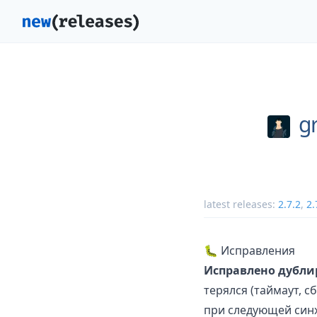
g
latest releases:
2.7.2
,
2.
🐛 Исправления
Исправлено дубли
терялся (таймаут, 
при следующей синх