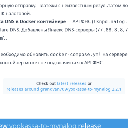
орную отправку. Платежи с неизвестным результатом ло
ЛК налоговой.
а DNS в Docker-контейнере
— API ФНС (
lknpd.nalog.
flare DNS. Добавлены Яндекс DNS-серверы (
,
77.88.8.8
7
.
ml
необходимо обновить
на сервере
docker-compose.yml
ё контейнер может не подключиться к API ФНС.
Check out
latest releases
or
releases around grandvan709/
yookassa-to-mynalog 2.2.1
new
yookassa-to-mynalog
release