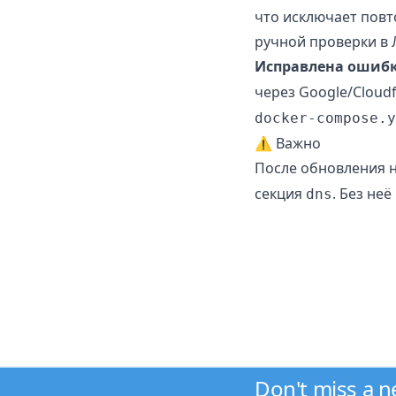
что исключает повт
ручной проверки в 
Исправлена ошибк
через Google/Cloud
docker-compose.y
⚠️ Важно
После обновления 
секция
. Без не
dns
Don't miss a 