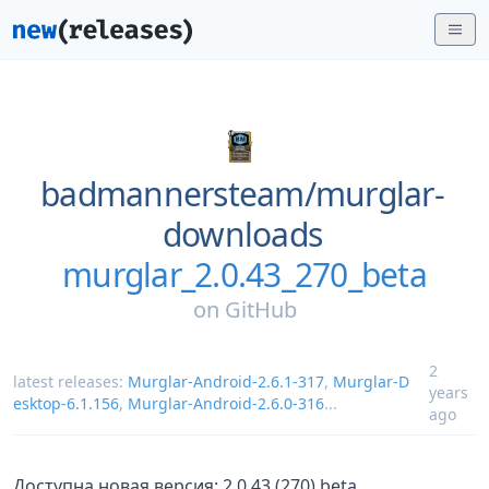
badmannersteam/
murglar-
downloads
murglar_2.0.43_270_beta
on
GitHub
2
latest releases:
Murglar-Android-2.6.1-317
,
Murglar-D
years
esktop-6.1.156
,
Murglar-Android-2.6.0-316
...
ago
Доступна новая версия: 2.0.43 (270) beta