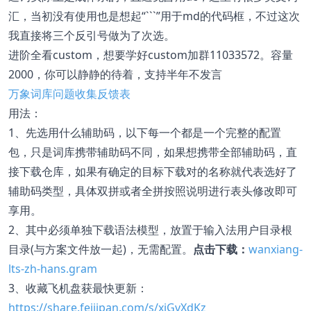
汇，当初没有使用也是想起“```”用于md的代码框，不过这次
我直接将三个反引号做为了次选。
进阶全看custom，想要学好custom加群11033572。容量
2000，你可以静静的待着，支持半年不发言
万象词库问题收集反馈表
用法：
1、先选用什么辅助码，以下每一个都是一个完整的配置
包，只是词库携带辅助码不同，如果想携带全部辅助码，直
接下载仓库，如果有确定的目标下载对的名称就代表选好了
辅助码类型，具体双拼或者全拼按照说明进行表头修改即可
享用。
2、其中必须单独下载语法模型，放置于输入法用户目录根
目录(与方案文件放一起)，无需配置。
点击下载：
wanxiang-
lts-zh-hans.gram
3、收藏飞机盘获最快更新：
https://share.feijipan.com/s/xiGvXdKz