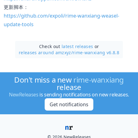
更新脚本：
https://github.com/expoli/rime-wanxiang-weasel-
update-tools
Check out
latest releases
or
releases around amzxyz/
rime-wanxiang v6.8.8
Don't miss a new
rime-wanxiang
release
NewReleases
is sending notifications on new releases.
Get notifications
© 2026 NewReleases