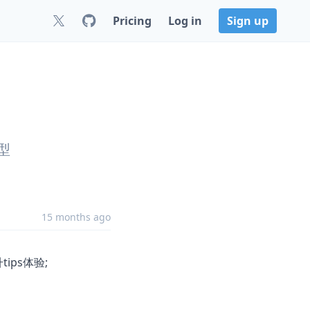
Pricing
Log in
Sign up
型
15 months ago
ps体验;