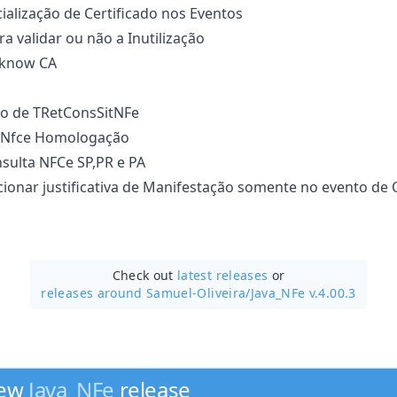
cialização de Certificado nos Eventos
a validar ou não a Inutilização
nknow CA
o de TRetConsSitNFe
 Nfce Homologação
sulta NFCe SP,PR e PA
ionar justificativa de Manifestação somente no evento de
Check out
latest releases
or
releases around Samuel-Oliveira/
Java_NFe v.4.00.3
new
Java_NFe
release