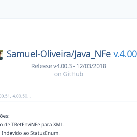
Samuel-Oliveira/
Java_NFe
v.4.00
Release v4.00.3 - 12/03/2018
on
GitHub
00.51
,
4.00.50
...
ções:
o de TRetEnviNFe para XML.
 Indevido ao StatusEnum.