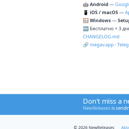
🤖
Android
—
Googl
📱
iOS / macOS
—
A
🪟
Windows
—
Setu
🆓 Бесплатно + 3 д
CHANGELOG.md
🔗
megav.app
·
Tele
Don't miss a 
NewReleases
is sendi
© 2026 NewReleases
Abo