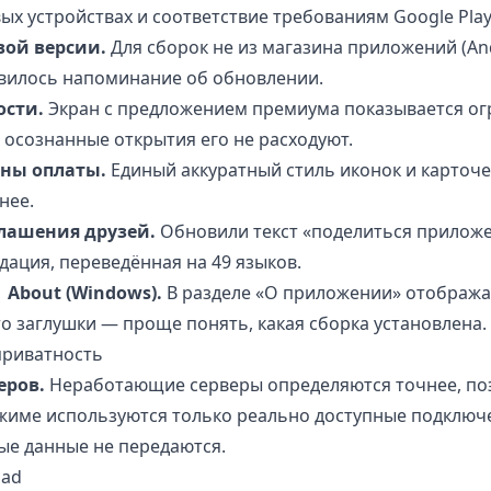
ых устройствах и соответствие требованиям Google Play
вой версии.
Для сборок не из магазина приложений (An
явилось напоминание об обновлении.
сти.
Экран с предложением премиума показывается ог
и осознанные открытия его не расходуют.
ны оплаты.
Единый аккуратный стиль иконок и карточе
нее.
глашения друзей.
Обновили текст «поделиться прилож
дация, переведённая на 49 языков.
→ About (Windows).
В разделе «О приложении» отобража
о заглушки — проще понять, какая сборка установлена.
приватность
еров.
Неработающие серверы определяются точнее, по
жиме используются только реально доступные подключе
ые данные не передаются.
oad