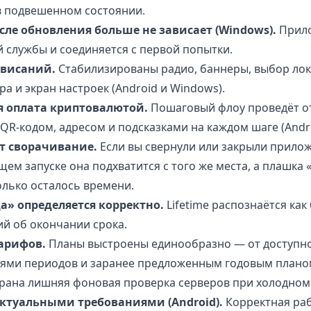
в подвешенном состоянии.
сле обновления больше не зависает (Windows).
Прило
 службы и соединяется с первой попытки.
ависаний.
Стабилизированы радио, баннеры, выбор лок
а и экран настроек (Android и Windows).
я оплата криптовалютой.
Пошаговый флоу проведёт о
QR-кодом, адресом и подсказками на каждом шаге (Andr
т сворачивание.
Если вы свернули или закрыли прило
ем запуске она подхватится с того же места, а плашка 
олько осталось времени.
а» определяется корректно.
Lifetime распознаётся ка
й об окончании срока.
арифов.
Планы выстроены единообразно — от доступног
ями периодов и заранее предложенным годовым плано
рана лишняя фоновая проверка серверов при холодном 
актуальными требованиями (Android).
Корректная ра