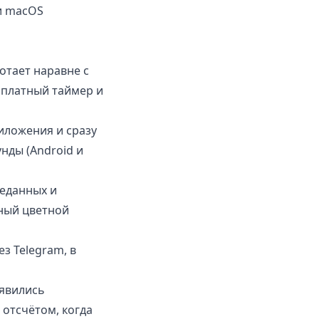
 и macOS
отает наравне с
есплатный таймер и
ложения и сразу
нды (Android и
еданных и
нный цветной
з Telegram, в
явились
отсчётом, когда