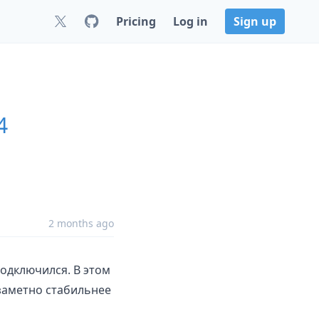
Pricing
Log in
Sign up
4
2 months ago
одключился. В этом
заметно стабильнее