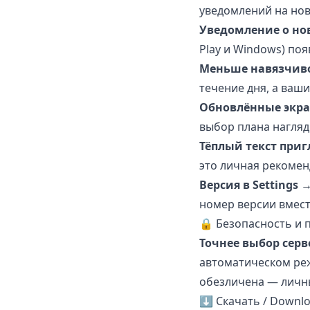
уведомлений на нов
Уведомление о но
Play и Windows) по
Меньше навязчиво
течение дня, а ваш
Обновлённые экра
выбор плана нагляд
Тёплый текст при
это личная рекомен
Версия в Settings 
номер версии вмест
🔒 Безопасность и 
Точнее выбор серв
автоматическом ре
обезличена — личн
⬇️ Скачать / Downl