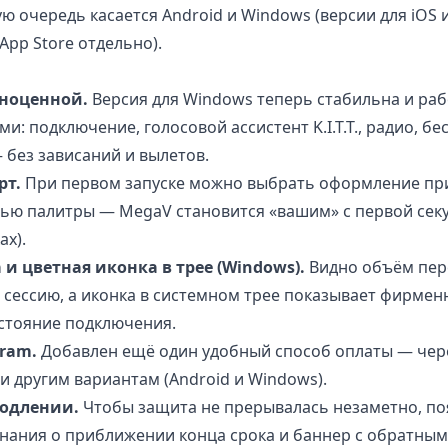
ю очередь касается Android и Windows (версии для iOS
App Store отдельно).
лноценной.
Версия для Windows теперь стабильна и раб
: подключение, голосовой ассистент K.I.T.T., радио, б
 без зависаний и вылетов.
рт.
При первом запуске можно выбрать оформление при
ью палитры — MegaV становится «вашим» с первой секу
ах).
и цветная иконка в трее (Windows).
Видно объём пер
 сессию, а иконка в системном трее показывает фирме
стояние подключения.
gram.
Добавлен ещё один удобный способ оплаты — чере
и другим вариантам (Android и Windows).
одлении.
Чтобы защита не прерывалась незаметно, по
ания о приближении конца срока и баннер с обратным 