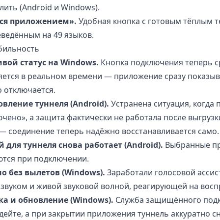
лить (Android и Windows).
ся приложением».
Удобная кнопка с готовым тёплым т
ведённым на 49 языков.
бильность
вой статус на Windows.
Кнопка подключения теперь ср
яется в реальном времени — приложение сразу показыв
о отключается.
вление туннеля (Android).
Устранена ситуация, когда
чено», а защита фактически не работала после выгруз
— соединение теперь надёжно восстанавливается само.
для туннеля снова работает (Android).
Выбранные п
ются при подключении.
дио без вылетов (Windows).
Заработали голосовой ассис
 звуком и живой звуковой волной, реагирующей на восп
а и обновление (Windows).
Служба защищённого подк
дейте, а при закрытии приложения туннель аккуратно сн