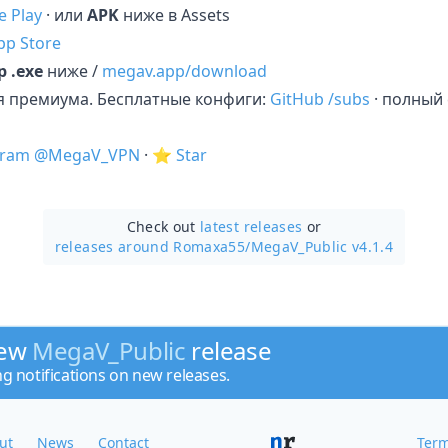
e Play
· или
APK
ниже в Assets
pp Store
p .exe
ниже /
megav.app/download
ня премиума. Бесплатные конфиги:
GitHub /subs
· полный
gram @MegaV_VPN
· ⭐
Star
Check out
latest releases
or
releases around Romaxa55/
MegaV_Public v4.1.4
new
MegaV_Public
release
ng notifications on new releases.
ut
News
Contact
Term