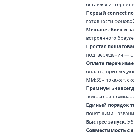
оставляя интернет 
Первый connect по
готовности фоновой
Меньше сбоев и з
встроенного браузер
Простая пошагова
подтверждения — с 
Оплата переживае
оплаты, при следующ
MM:SS» покажет, ск
Премиум «навсегд
ложных напоминани
Единый порядок т
понятными названи
Быстрее запуск.
Уб
Совместимость с 