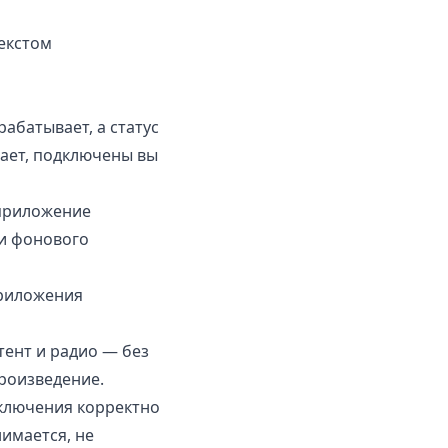
екстом
абатывает, а статус
ает, подключены вы
 приложение
ки фонового
риложения
тент и радио — без
роизведение.
лючения корректно
имается, не