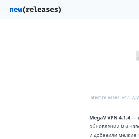
latest releases:
v4.1.7
,
v
MegaV VPN 4.1.4
— п
обновлении мы наве
и добавили мелкие 