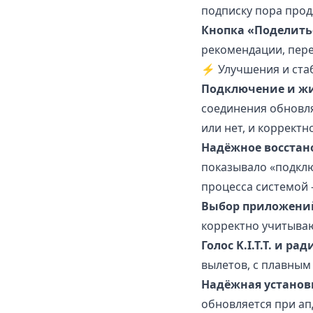
подписку пора прод
Кнопка «Поделить
рекомендации, пере
⚡ Улучшения и ста
Подключение и жи
соединения обновл
или нет, и корректн
Надёжное восстано
показывало «подклю
процесса системой 
Выбор приложений 
корректно учитыва
Голос K.I.T.T. и ра
вылетов, с плавным
Надёжная установк
обновляется при ап