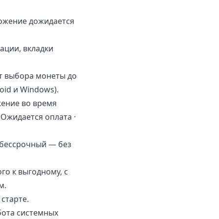
жение дожидается
ации, вкладки
т выбора монеты до
oid и Windows).
жение во время
«Ожидается оплата ·
к бессрочный — без
о к выгодному, с
м.
старте.
бота системных