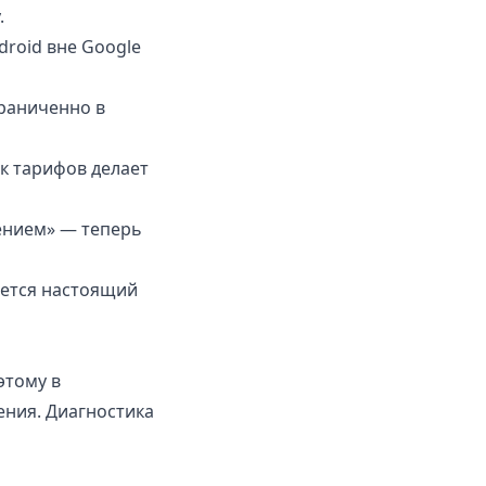
.
droid вне Google
раниченно в
к тарифов делает
ением» — теперь
ется настоящий
этому в
ния. Диагностика