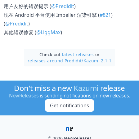
用户友好的错误提示 (
@Predidit
)
现在 Android 平台使用 Impeller 渲染引擎 (
#821
)
(
@Predidit
)
其他错误修复 (
@LiggMax
)
Check out
latest releases
or
releases around Predidit/
Kazumi 2.1.1
Don't miss a new
Kazumi
release
NewReleases
is sending notifications on new releases.
Get notifications
© 2026 NewReleases