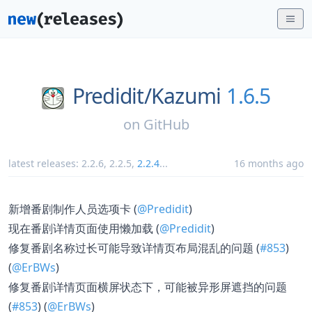
Predidit/
Kazumi
1.6.5
on
GitHub
latest releases:
2.2.6
,
2.2.5
,
2.2.4
...
16 months ago
新增番剧制作人员选项卡 (
@Predidit
)
现在番剧详情页面使用懒加载 (
@Predidit
)
修复番剧名称过长可能导致详情页布局混乱的问题 (
#853
)
(
@ErBWs
)
修复番剧详情页面横屏状态下，可能被异形屏遮挡的问题
(
#853
) (
@ErBWs
)