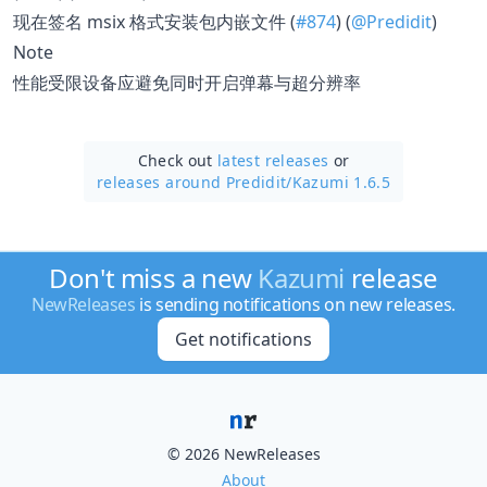
现在签名 msix 格式安装包内嵌文件 (
#874
) (
@Predidit
)
Note
性能受限设备应避免同时开启弹幕与超分辨率
Check out
latest releases
or
releases around Predidit/
Kazumi 1.6.5
Don't miss a new
Kazumi
release
NewReleases
is sending notifications on new releases.
Get notifications
© 2026 NewReleases
About