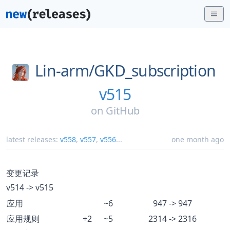
Lin-arm/
GKD_subscription
v515
on
GitHub
latest releases:
v558
,
v557
,
v556
...
one month ago
变更记录
v514 -> v515
应用
~6
947 -> 947
应用规则
+2
~5
2314 -> 2316