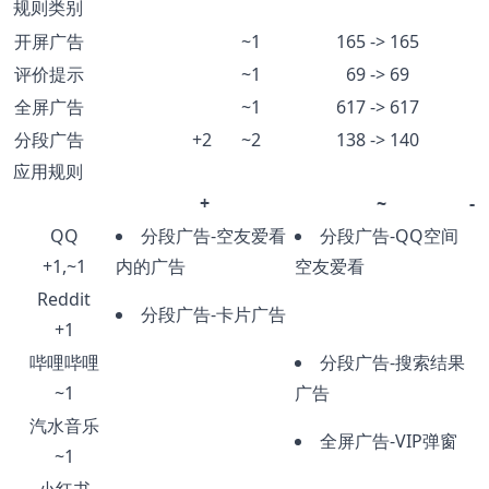
规则类别
开屏广告
~1
165 -> 165
评价提示
~1
69 -> 69
全屏广告
~1
617 -> 617
分段广告
+2
~2
138 -> 140
应用规则
+
~
-
QQ
分段广告-空友爱看
分段广告-QQ空间
+1,~1
内的广告
空友爱看
Reddit
分段广告-卡片广告
+1
哔哩哔哩
分段广告-搜索结果
~1
广告
汽水音乐
全屏广告-VIP弹窗
~1
小红书