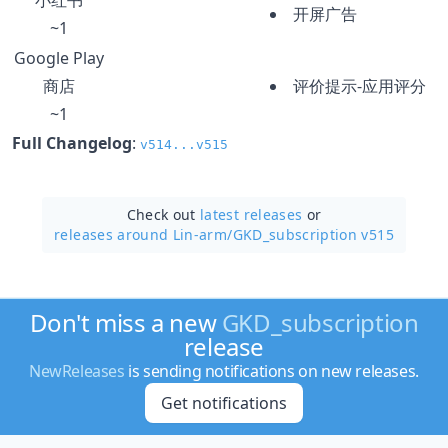
开屏广告
~1
Google Play
商店
评价提示-应用评分
~1
Full Changelog
:
v514...v515
Check out
latest releases
or
releases around Lin-arm/
GKD_subscription v515
Don't miss a new
GKD_subscription
release
NewReleases
is sending notifications on new releases.
Get notifications