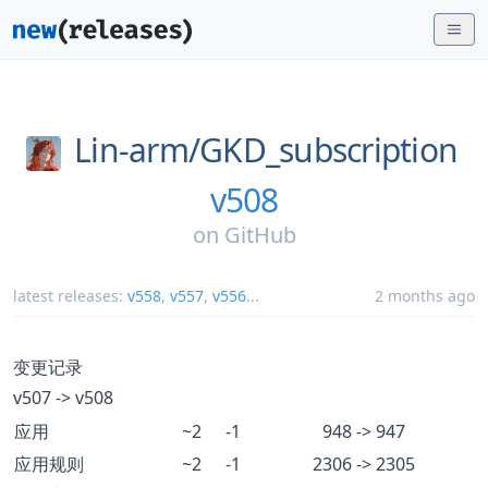
Lin-arm/
GKD_subscription
v508
on
GitHub
latest releases:
v558
,
v557
,
v556
...
2 months ago
变更记录
v507 -> v508
应用
~2
-1
948 -> 947
应用规则
~2
-1
2306 -> 2305