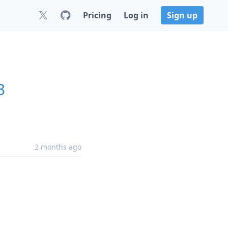
Pricing
Log in
Sign up
3
2 months ago