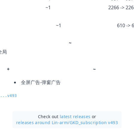
~1
2266 -> 22
~1
610 -> 
~
全局
+
~
全屏广告-弹窗广告
...v493
Check out
latest releases
or
releases around Lin-arm/
GKD_subscription v493