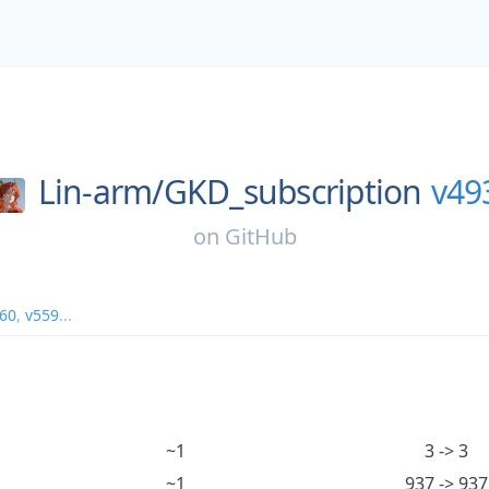
Lin-arm/
GKD_subscription
v49
on
GitHub
60
,
v559
...
~1
3 -> 3
~1
937 -> 937