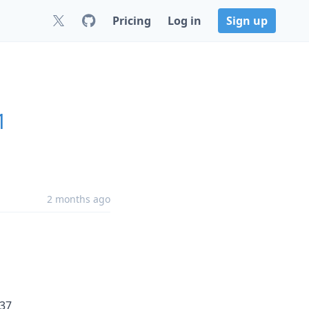
Pricing
Log in
Sign up
1
2 months ago
937