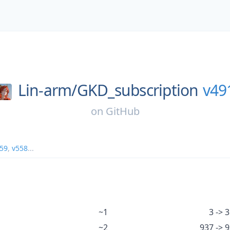
Lin-arm/
GKD_subscription
v49
on
GitHub
59
,
v558
...
~1
3 -> 3
~2
937 -> 