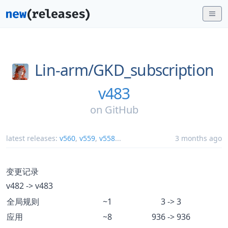
Lin-arm/
GKD_subscription
v483
on
GitHub
latest releases:
v560
,
v559
,
v558
...
3 months ago
变更记录
v482 -> v483
全局规则
~1
3 -> 3
应用
~8
936 -> 936