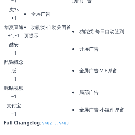
~1
助商广告
虎扑
全屏广告
+1
华夏直通
功能类-自动关闭首
功能类-每日自动签到
+1,~1
页提示
酷安
开屏广告
~1
酷狗概念
版
全屏广告-VIP弹窗
~1
咪咕视频
局部广告
~1
支付宝
全屏广告-小组件弹窗
~1
Full Changelog
:
v482...v483