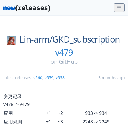
Lin-arm/
GKD_subscription
v479
on
GitHub
latest releases:
v560
,
v559
,
v558
...
3 months ago
变更记录
v478 -> v479
应用
+1
~2
933 -> 934
应用规则
+1
~3
2248 -> 2249