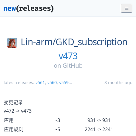
Lin-arm/
GKD_subscription
v473
on
GitHub
latest releases:
v561
,
v560
,
v559
...
3 months ago
变更记录
v472 -> v473
应用
~3
931 -> 931
应用规则
~5
2241 -> 2241