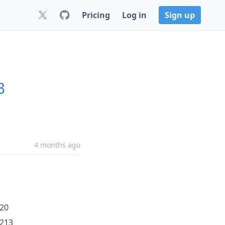
Pricing
Log in
Sign up
3
4 months ago
920
2213