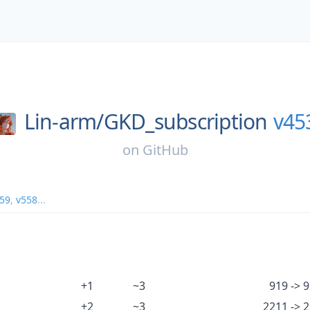
Lin-arm/
GKD_subscription
v45
on
GitHub
59
,
v558
...
+1
~3
919 -> 
+2
~3
2211 -> 