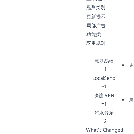
规则类别
更新提示
局部广告
功能类
应用规则
慧新易校
更
+1
LocalSend
~1
快连 VPN
局
+1
汽水音乐
~2
What's Changed