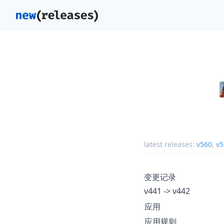
latest releases:
v560
,
v5
变更记录
v441 -> v442
应用
应用规则