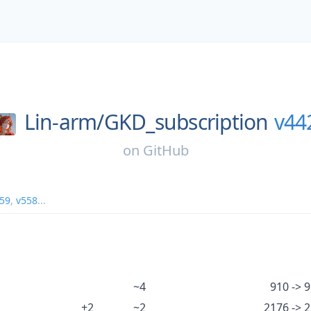
Lin-arm/
GKD_subscription
v44
on
GitHub
59
,
v558
...
~4
910 -> 
+2
~2
2176 -> 