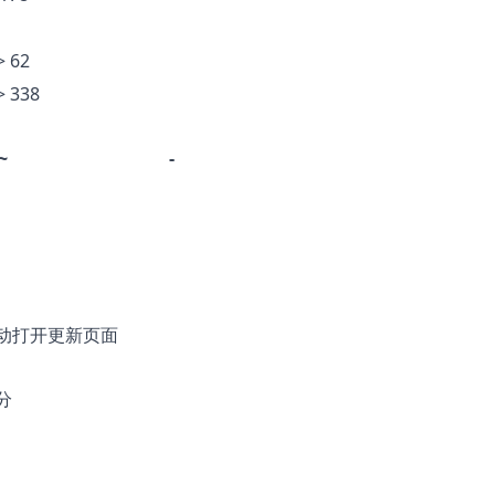
> 62
> 338
~
-
自动打开更新页面
分