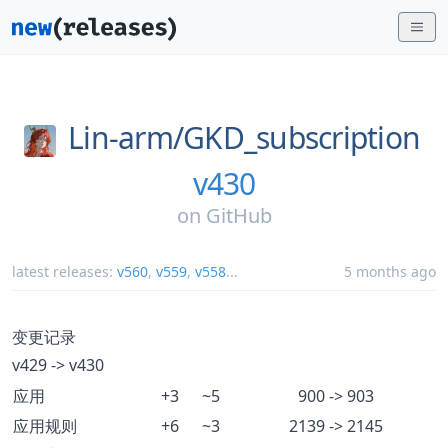
Lin-arm/
GKD_subscription
v430
on
GitHub
latest releases:
v560
,
v559
,
v558
...
5 months ago
变更记录
v429 -> v430
应用
+3
~5
900 -> 903
应用规则
+6
~3
2139 -> 2145