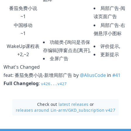
番茄免费小说
局部广告-阅
~1
读页面广告
中国移动
局部广告-右
~1
侧悬浮小图标
功能类-[询问是否保
WakeUp课程表
评价提示,
存编辑]弹窗点击[离开],
+2,~2
更新提示
全屏广告
What's Changed
feat: 番茄免费小说-新增局部广告 by
@AliusCode
in
#41
Full Changelog
:
v426...v427
Check out
latest releases
or
releases around Lin-arm/
GKD_subscription v427