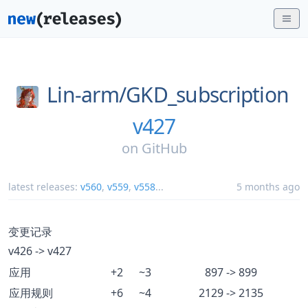
Lin-arm/
GKD_subscription
v427
on
GitHub
latest releases:
v560
,
v559
,
v558
...
5 months ago
变更记录
v426 -> v427
应用
+2
~3
897 -> 899
应用规则
+6
~4
2129 -> 2135