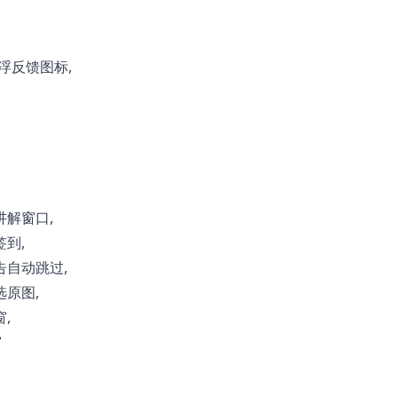
浮反馈图标,
讲解窗口,
到,
告自动跳过,
选原图,
,
窗