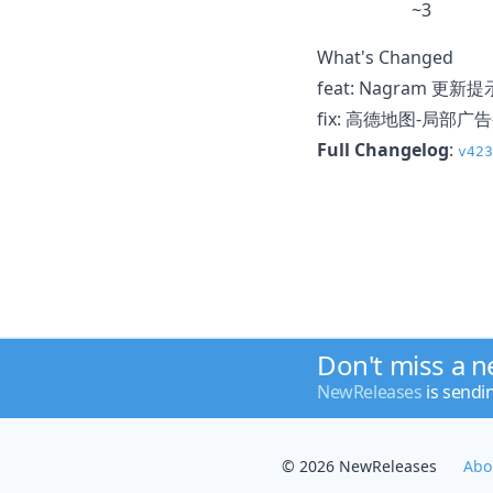
~3
What's Changed
feat: Nagram 更新提
fix: 高德地图-局部广
Full Changelog
:
v423
Don't miss a 
NewReleases
is sendi
© 2026 NewReleases
Abo