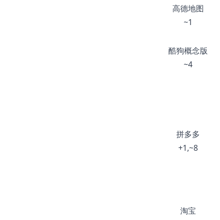
高德地图
~1
酷狗概念版
~4
拼多多
+1,~8
淘宝