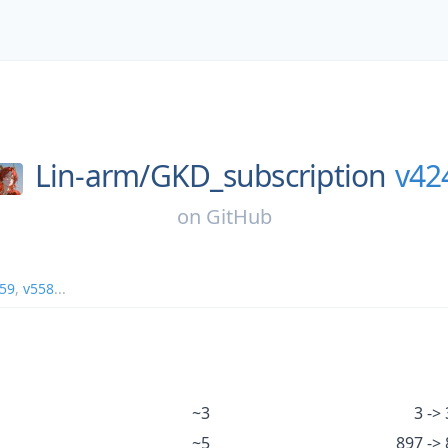
Lin-arm/
GKD_subscription
v42
on
GitHub
59
,
v558
...
~3
3 -> 
~5
897 ->