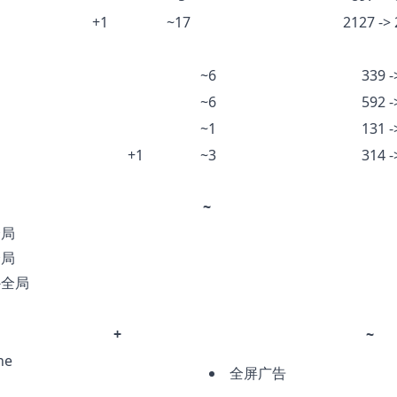
+1
~17
2127 ->
~6
339 -
~6
592 -
~1
131 -
+1
~3
314 -
~
全局
全局
-全局
+
~
ne
全屏广告