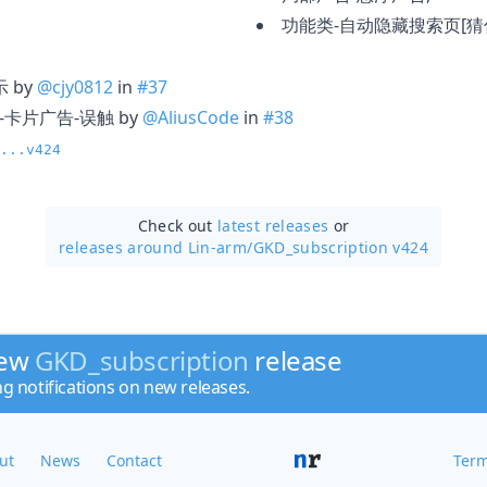
功能类-自动隐藏搜索页[猜你
示 by
@cjy0812
in
#37
告-卡片广告-误触 by
@AliusCode
in
#38
...v424
Check out
latest releases
or
releases around Lin-arm/
GKD_subscription v424
new
GKD_subscription
release
ng notifications on new releases.
ut
News
Contact
Term