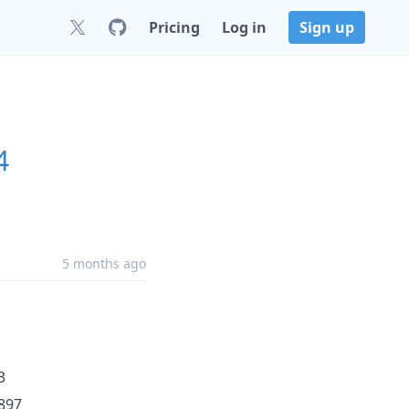
Pricing
Log in
Sign up
4
5 months ago
3
 897