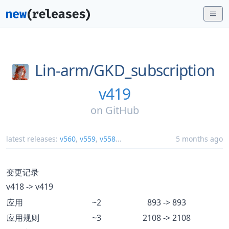
Lin-arm/
GKD_subscription
v419
on
GitHub
latest releases:
v560
,
v559
,
v558
...
5 months ago
变更记录
v418 -> v419
应用
~2
893 -> 893
应用规则
~3
2108 -> 2108