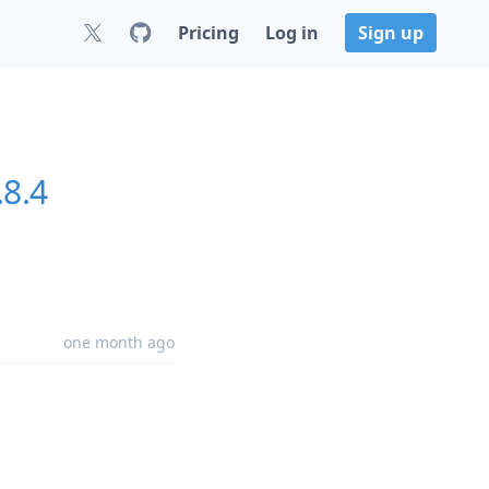
Pricing
Log in
Sign up
.8.4
one month ago