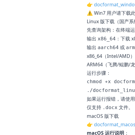
👉
docformat_windo
⚠️ Win7 用户请下载
Linux 版下载（国产系统
先查询架构：在终端
输出
：下载 x
x86_64
输出
或
aarch64
arm
x86_64（Intel/AMD
ARM64（飞腾/鲲鹏/龙
运行步骤：
chmod +x docform
./docformat_linu
如果运行报错，请使
仅支持
文件。
.docx
macOS 版下载
👉
docformat_maco
macOS 运行说明
：