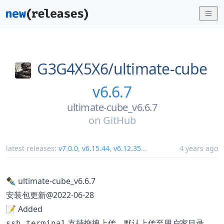
G3G4X5X6/
ultimate-cube
v6.6.7
ultimate-cube_v6.6.7
on
GitHub
latest releases:
v7.0.0
,
v6.15.44
,
v6.12.35
...
4 years ago
✒️ ultimate-cube_v6.6.7
安装包更新@2022-06-28
📝 Added
支持拖拽上传，默认上传至用户家目录
ssh terminal