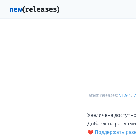
latest releases:
v1.9.1
,
v
Увеличена доступнос
Добавлена рандоми
❤️ Поддержать раз