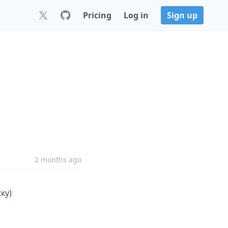
Pricing
Log in
Sign up
2 months ago
ку)