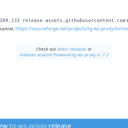
в
109.133 release-assets.githubusercontent.com
ркалом:
https://sourceforge.net/projects/tg-ws-proxy.mirror/
Check out
latest releases
or
releases around Flowseal/
tg-ws-proxy v1.7.2
new
tg-ws-proxy
release