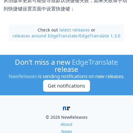
从旧版本更新可能会导致默认快捷键失效，如果失效请手动
到快捷键设置页面中设置快捷键；
Check out
latest releases
or
releases around EdgeTranslate/
EdgeTranslate 1.3.0
Don't miss a new
EdgeTranslate
release
NewReleases
is sending notifications on new releases.
Get notifications
© 2026 NewReleases
About
News