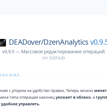
DEADover/
DzenAnalytics
v0.9.
v0.9.5 — Массовое редактирование операций
on
GitHub
1.6.5
,
v1.6.3
...
ние с упором на удобство правок. Теперь можно
менят
смена типа операции наконец
уезжает в облако
, а
груп
 удобнее управлять
.