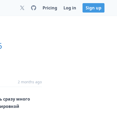
Pricing
Log in
Sign up
5
2 months ago
ь сразу много
пировкой