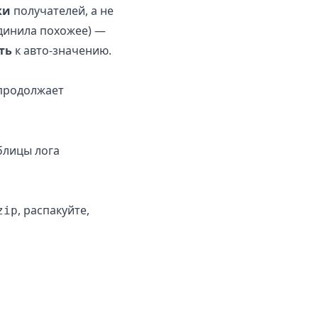
ки
получателей, а не
единила похожее) —
ть
к авто-значению.
родолжает
блицы лога
, распакуйте,
zip