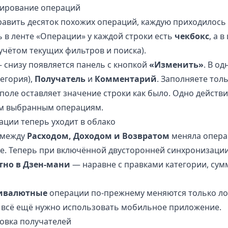
ирование операций
авить десяток похожих операций, каждую приходилось
ь в ленте «Операции» у каждой строки есть
чекбокс
, а 
 учётом текущих фильтров и поиска).
снизу появляется панель с кнопкой
«Изменить»
. В од
егория),
Получатель
и
Комментарий
. Заполняете толь
поле оставляет значение строки как было. Одно действи
ем выбранным операциям.
ации теперь уходит в облако
 между
Расходом, Доходом и Возвратом
меняла опера
ре. Теперь при включённой двусторонней синхронизаци
тно в Дзен-мани
— наравне с правками категории, сум
ивалютные
операции по-прежнему меняются только ло
х всё ещё нужно использовать мобильное приложение.
ровка получателей