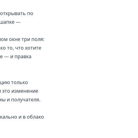
 открывать по
в шапке —
ном окне три поля:
ко то, что хотите
е — и правка
цию только
и это изменение
мы и получателя.
кально и в облако