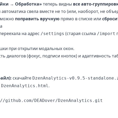
йки → Обработка»
теперь видны
все авто-группиров
 автоматика свела вместе не то (или, наоборот, не объ
ы можно
поправить вручную
прямо в списке или
сброси
ка
переехала на адрес
(старая ссылка
п
/settings
/import
шки при открытии модальных окон.
ть диалогов (фокус, подписи кнопок) и адаптивность та
айл):
скачайте
DzenAnalytics-v0.9.5-standalone.
о
.
DzenAnalytics.html