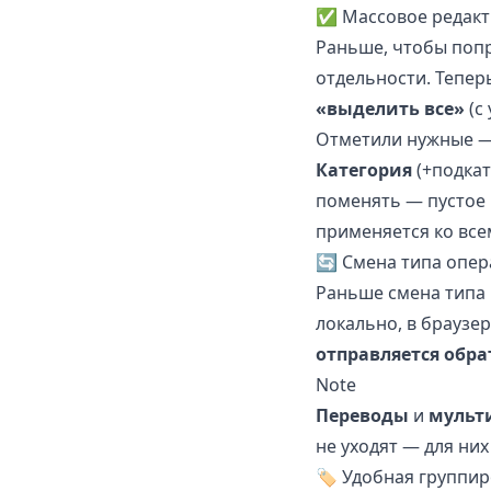
✅ Массовое редакт
Раньше, чтобы попр
отдельности. Тепер
«выделить все»
(с
Отметили нужные — 
Категория
(+подкат
поменять — пустое 
применяется ко вс
🔄 Смена типа опер
Раньше смена типа
локально, в браузе
отправляется обра
Note
Переводы
и
мульт
не уходят — для ни
🏷️ Удобная группи