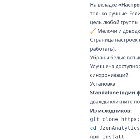
На вкладке
«Настро
только ручные. Если
цель любой групп
🧹 Мелочи и довод
Страница настроек 
работать).
Убраны белые вспы
Улучшена доступнос
синхронизаций.
Установка
Standalone (один ф
дважды кликните п
Из исходников:
cd
 DzenAnalytics

npm install
