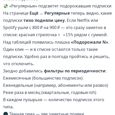
💸 «Регулярные» подсветят подорожавшие подписки
На странице
Ещё → Регулярные
теперь видно, какие
подписки
тихо подняли цену
. Если Netflix или
Spotify ушли с 800 ₽ на 900 ₽ — это сразу заметно в
списке: красная стрелочка
рядом с суммой.
↑ +15%
Над таблицей появилась плашка
«Подорожали N»
.
Один клик — и в списке остаются только такие
подписки. Удобно раз в полгода пройтись и решить,
что отключить.
Заодно добавились
фильтры по периодичности
:
Ежемесячные (большинство подписок)
Еженедельные (например, абонементы или развоз)
Реже раза в месяц (квартальные, годовые-ish)
В каждом пузырьке — количество подписок этого
типа.
🌑 Тёмная тема — две заметные правки