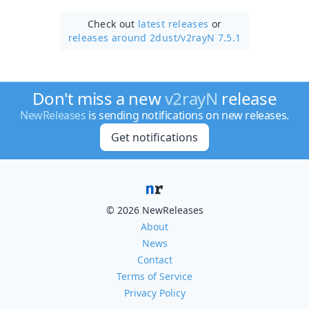
Check out
latest releases
or
releases around 2dust/
v2rayN 7.5.1
Don't miss a new
v2rayN
release
NewReleases
is sending notifications on new releases.
Get notifications
© 2026 NewReleases
About
News
Contact
Terms of Service
Privacy Policy