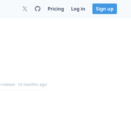
Pricing
Log in
Sign up
e-release
10 months ago